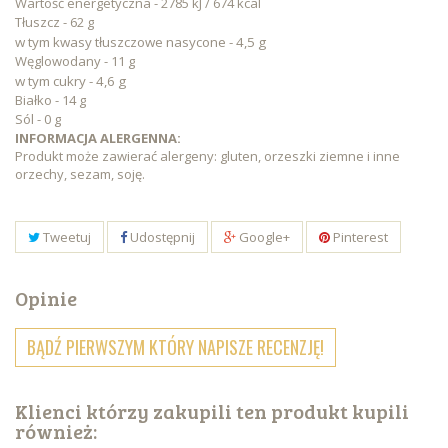
Wartość energetyczna - 2785 kJ / 674 kcal
Tłuszcz - 62 g
w tym kwasy tłuszczowe nasycone - 4,5 g
Węglowodany - 11 g
w tym cukry - 4,6 g
Białko - 14 g
Sól - 0 g
INFORMACJA ALERGENNA:
Produkt może zawierać alergeny: gluten, orzeszki ziemne i inne
orzechy, sezam, soję.
Tweetuj
Udostępnij
Google+
Pinterest
Opinie
BĄDŹ PIERWSZYM KTÓRY NAPISZE RECENZJĘ!
Klienci którzy zakupili ten produkt kupili
również: