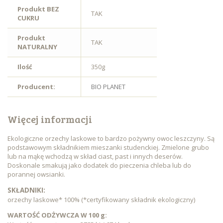
Produkt BEZ
TAK
CUKRU
Produkt
TAK
NATURALNY
Ilość
350g
Producent:
BIO PLANET
Więcej informacji
Ekologiczne orzechy laskowe to bardzo pożywny owoc leszczyny. Są
podstawowym składnikiem mieszanki studenckiej. Zmielone grubo
lub na mąkę wchodzą w skład ciast, past i innych deserów.
Doskonale smakują jako dodatek do pieczenia chleba lub do
porannej owsianki.
SKŁADNIKI:
orzechy laskowe* 100% (*certyfikowany składnik ekologiczny)
WARTOŚĆ ODŻYWCZA W 100 g: