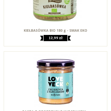
KIEŁBASÓWKA BIO 180 g - SMAK EKO
12,99 zł