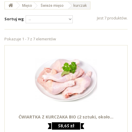
Mięso
Świeże mięso
kurczak
Jest 7 produktów.
Sortuj wg
Pokazuje 1 - 7 z 7 elementów
ĆWIARTKA Z KURCZAKA BIO (2 sztuki, około...
58,65 zł