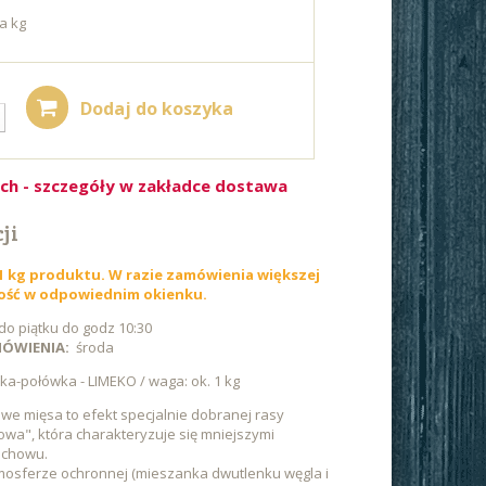
za kg
Dodaj do koszyka
ach - szczegóły w zakładce dostawa
ji
,1 kg produktu. W razie zamówienia większej
ilość w odpowiednim okienku.
do piątku do godz 10:30
AMÓWIENIA:
środa
ka-połówka - LIMEKO / waga: ok. 1 kg
e mięsa to efekt specjalnie dobranej rasy
dowa", która charakteryzuje się mniejszymi
dchowu.
osferze ochronnej (mieszanka dwutlenku węgla i