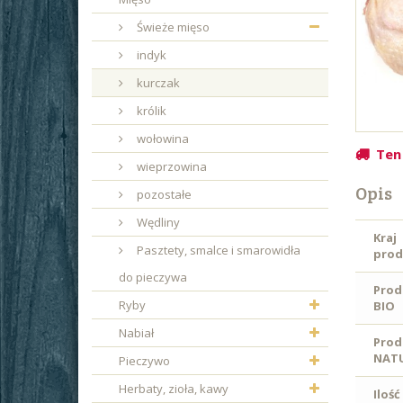
Świeże mięso
indyk
kurczak
królik
wołowina
Ten
wieprzowina
Opis
pozostałe
Wędliny
Kraj
Pasztety, smalce i smarowidła
prod
do pieczywa
Prod
Ryby
BIO
Nabiał
Prod
NAT
Pieczywo
Herbaty, zioła, kawy
Ilość