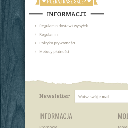
POZNAJ NASZ SKLEP
INFORMACJE
Regulamin dostaw i wysyłek
Regulamin
Polityka prywatności
Metody płatności
Newsletter
INFORMACJA
MOJ
Promocje
Moje