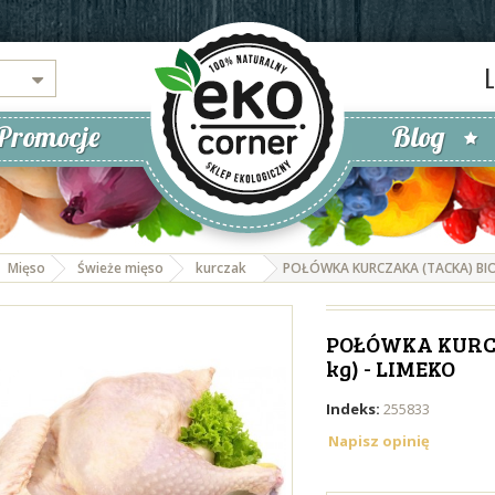
Promocje
Blog
Mięso
Świeże mięso
kurczak
POŁÓWKA KURCZAKA (TACKA) BIO (
POŁÓWKA KURCZA
kg) - LIMEKO
Indeks:
255833
Napisz opinię