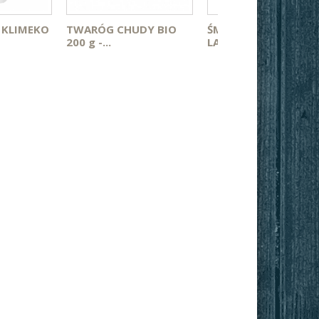
- KLIMEKO
TWARÓG CHUDY BIO
ŚMIETANA 18 % BEZ
200 g -...
LAKTOZY...