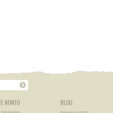
E KONTO
BLOG
 zamówienia
Najnowsze posty