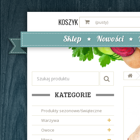
KOSZYK
(pusty)
Sklep
Nowości
KATEGORIE
Produkty sezonowe/świąteczne
Warzywa
Owoce
Mięso