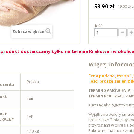
53,90 zł
49,00 zł 
Ilość
Zobacz większe
 produkt dostarczamy tylko na terenie Krakowa i w okolic
Więcej informac
Cena podana jest za 1
ilości proszę zmienić 
Polska
ucenta
TERMIN ZAMÓWIENIA:
TERMIN REALIZACJI Z
ukt
TAK
Kurczak ekologiczny tusz
ukt
Wyjątkowe walory smakow
TAK
URALNY
brojlera tzn "linia zagro
przyrostami w okresie o
Pakowane na tacce w atm
1,10 kg