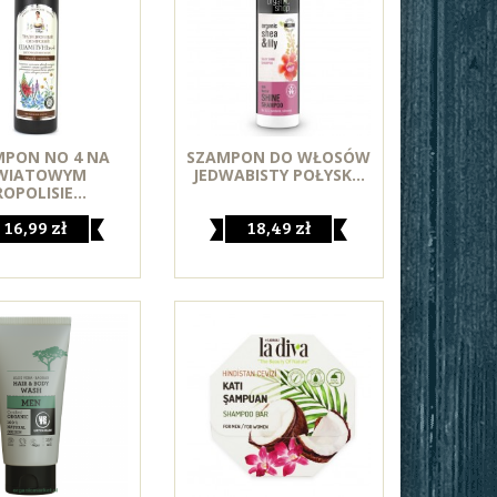
MPON NO 4 NA
SZAMPON DO WŁOSÓW
WIATOWYM
JEDWABISTY POŁYSK...
OPOLISIE...
16,99 zł
18,49 zł