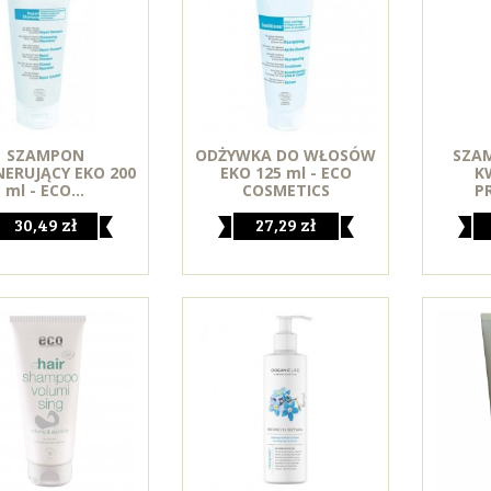
SZAMPON
ODŻYWKA DO WŁOSÓW
SZA
ERUJĄCY EKO 200
EKO 125 ml - ECO
K
ml - ECO...
COSMETICS
PR
30,49 zł
27,29 zł