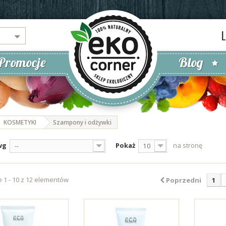
Promocje
Blog
KOSMETYKI
Szampony i odżywki
wg
Pokaż
na stronę
--
10
 1 - 10 z 12 elementów
Poprzedni
1