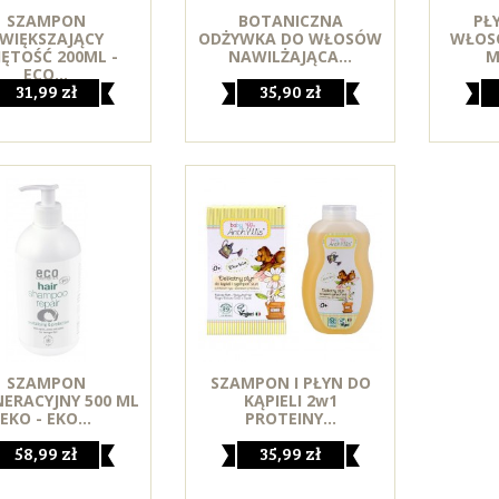
SZAMPON
BOTANICZNA
PŁ
WIĘKSZAJĄCY
ODŻYWKA DO WŁOSÓW
WŁOSÓ
JĘTOŚĆ 200ML -
NAWILŻAJĄCA...
M
ECO...
31,99 zł
35,90 zł
SZAMPON
SZAMPON I PŁYN DO
ERACYJNY 500 ML
KĄPIELI 2w1
EKO - EKO...
PROTEINY...
58,99 zł
35,99 zł