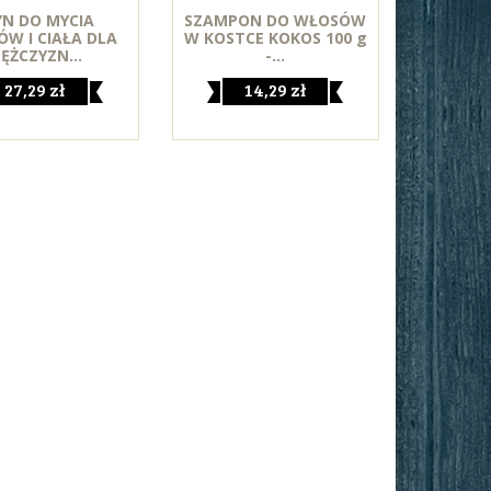
YN DO MYCIA
SZAMPON DO WŁOSÓW
W I CIAŁA DLA
W KOSTCE KOKOS 100 g
ĘŻCZYZN...
-...
27,29 zł
14,29 zł