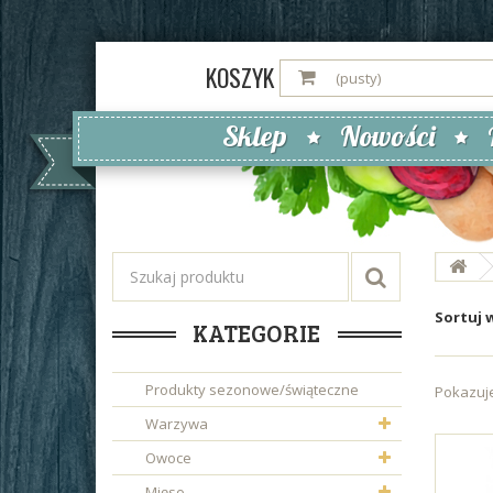
KOSZYK
(pusty)
Sklep
Nowości
Sortuj 
KATEGORIE
Produkty sezonowe/świąteczne
Pokazuje
Warzywa
Owoce
Mięso