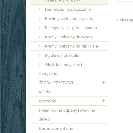
Szampony i odżywki
Demakijaż i oczyszczanie
Peelingi i żele pod prysznic
Pokazuje
Pielęgnacja i higiena intymna
Kremy i balsamy do twarzy
Kremy i balsamy do rąk i ciała
Mydła do rąk i ciała
Olejki kosmetyczne i
eteryczne
ŚRODKI CZYSTOŚCI
Miody
Mrożonki
Pojemniki na odpady i worki na
śmieci
Kuchnia orientalna