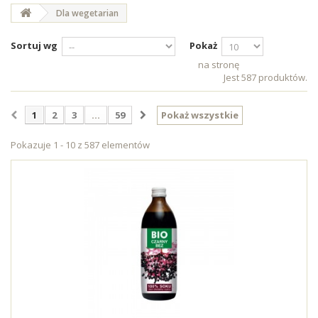
Dla wegetarian
Sortuj wg
Pokaż
na stronę
Jest 587 produktów.
1
2
3
...
59
Pokaż wszystkie
Pokazuje 1 - 10 z 587 elementów