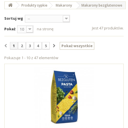
Produkty sypkie
Makarony
Makarony bezglutenowe
Sortuj wg
--
Jest 47 produktów.
Pokaż
na stronę
10
1
2
3
4
5
Pokaż wszystkie
Pokazuje 1 - 10 z 47 elementów