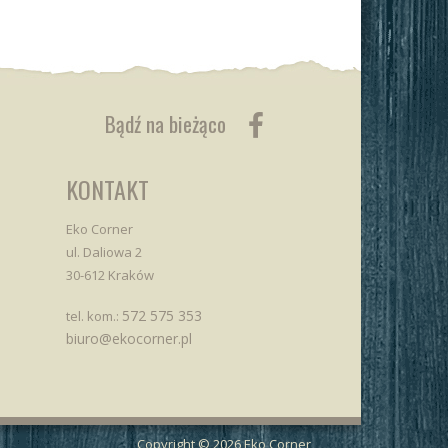
Bądź na bieżąco
KONTAKT
Eko Corner
ul. Daliowa 2
30-612 Kraków
572 575 353
tel. kom.:
biuro@ekocorner.pl
Copyright © 2026 Eko Corner