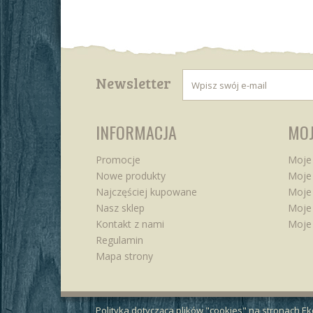
Newsletter
INFORMACJA
MOJ
Promocje
Moje
Nowe produkty
Moje 
Najczęściej kupowane
Moje
Nasz sklep
Moje 
Kontakt z nami
Moje
Regulamin
Mapa strony
Polityka dotycząca plików "cookies" na stronach E