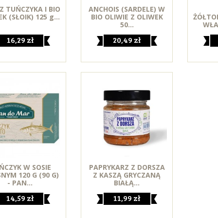
Z TUŃCZYKA I BIO
ANCHOIS (SARDELE) W
K (SŁOIK) 125 g...
BIO OLIWIE Z OLIWEK
ŻÓŁTO
50...
WŁA
16,29 zł
20,49 zł
ŃCZYK W SOSIE
PAPRYKARZ Z DORSZA
NYM 120 G (90 G)
Z KASZĄ GRYCZANĄ
- PAN...
BIAŁĄ...
14,59 zł
11,99 zł