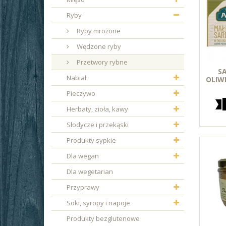
Ryby
Ryby mrożone
Wędzone ryby
Przetwory rybne
S
Nabiał
OLIWI
Pieczywo
Herbaty, zioła, kawy
Słodycze i przekąski
Produkty sypkie
Dla wegan
Dla wegetarian
Przyprawy
Soki, syropy i napoje
Produkty bezglutenowe