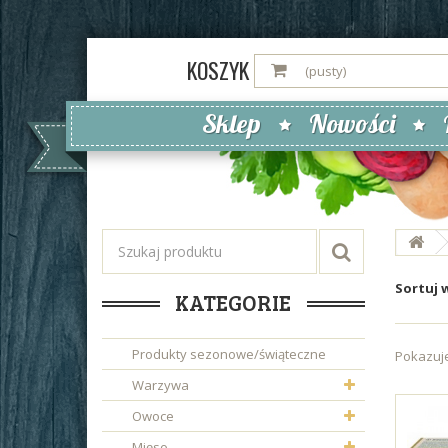
KOSZYK
(pusty)
Sklep
Nowości
Sortuj 
KATEGORIE
Produkty sezonowe/świąteczne
Pokazuje
Warzywa
Owoce
Mięso