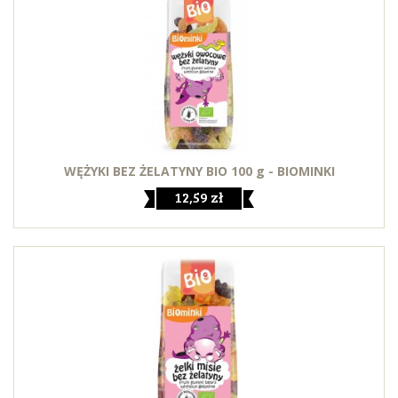
WĘŻYKI BEZ ŻELATYNY BIO 100 g - BIOMINKI
12,59 zł