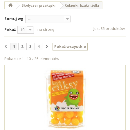
Słodycze i przekąski
Cukierki, lizaki i żelki
Sortuj wg
--
Jest 35 produktów.
Pokaż
na stronę
10
1
2
3
4
Pokaż wszystkie
Pokazuje 1 - 10 z 35 elementów