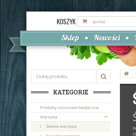
KOSZYK
(pusty)
Sklep
Nowości
KATEGORIE
Produkty sezonowe/świąteczne
Warzywa
Świeże warzywa
W
r
Suszone warzywa