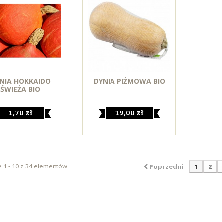
NIA HOKKAIDO
DYNIA PIŻMOWA BIO
ŚWIEŻA BIO
1,70 zł
19,00 zł
 1 - 10 z 34 elementów
Poprzedni
1
2