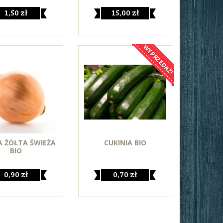
1,50 zł
15,00 zł
WYPRZEDAŻ!
A ŻÓŁTA ŚWIEŻA
CUKINIA BIO
BIO
0,90 zł
0,70 zł