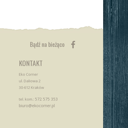
Bądź na bieżąco
KONTAKT
Eko Corner
ul. Daliowa 2
30-612 Kraków
572 575 353
tel. kom.:
biuro@ekocorner.pl