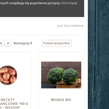
ych znajdują się popularne jarzyny
, które będą
Jest 34 produktów.
3
4
Następny
Pokaż wszystkie
BATATY
BROKUŁ BIO
AŃCZOWE 100 G
O - WŁOCHY