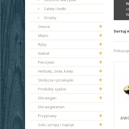
W
Sałaty i kiełki
st
W
Grzyby
Owoce
Sortuj 
Mięso
Ryby
Pokazuje
Nabiał
Pieczywo
Herbaty, zioła, kawy
Słodycze i przekąski
Produkty sypkie
Dla wegan
Dla wegetarian
Przyprawy
AWO
Soki, syropy i napoje