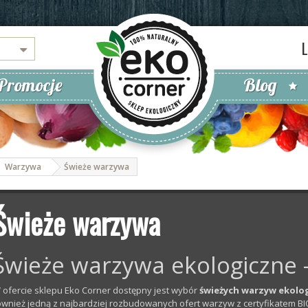
Promocje
Blog
Warzywa
Świeże warzywa
Świeże warzywa
Świeże warzywa ekologiczne 
 ofercie sklepu Eko Corner dostępny jest wybór
świeżych warzyw ekolo
ównież jedną z najbardziej rozbudowanych ofert warzyw z certyfikatem BI