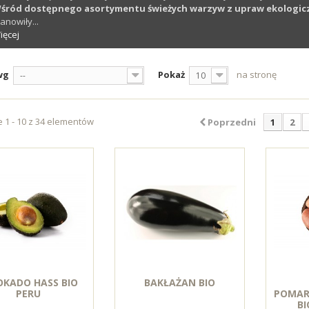
śród dostępnego asortymentu świeżych warzyw z upraw ekologiczn
anowiły...
ięcej
wg
Pokaż
na stronę
--
10
 1 - 10 z 34 elementów
Poprzedni
1
2
KADO HASS BIO
BAKŁAŻAN BIO
PERU
POMAR
BI