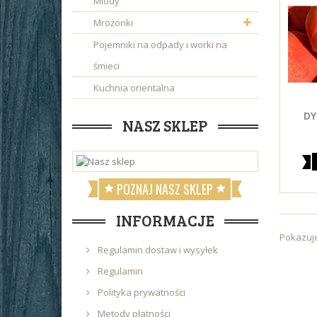
Miody
Mrożonki
Pojemniki na odpady i worki na
śmieci
Kuchnia orientalna
DY
NASZ SKLEP
POZNAJ NASZ SKLEP
INFORMACJE
Pokazuje
Regulamin dostaw i wysyłek
Regulamin
Polityka prywatności
Metody płatności