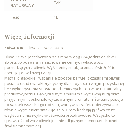
Produkt
TAK
NATURALNY
Ilość
1L
Więcej informacji
SKŁADNIKI:
Oliwa z oliwek 100 %
Oliwa Ze Wsi jest tłoczona na zimno w ciągu 24 godzin od chwili
zbioru, co pozwala na zachowanie cennych właściwości
pochodzących z oliwek. Wyśmienity smak, aromat i świeżość to
esencja prawdziwej Grecji.
Mętna, o głębokiej, wspaniale złocistej barwie, z cząstkami oliwek,
posiada osad charakterystyczny dla oliwy extra virigin, pozyskanej
bez wykorzystania substancji chemicznych. Ten w pełni naturalny
produkt wyróżnia się wyrazistym smakiem z wytrawną nutą oraz
przyjemnym, doskonale wyczuwalnym aromatem. Świetnie pasuje
do sałatek wszelkiego rodzaju, warzyw, sera feta, pieczywa ale
równie wyśmienicie smakuje solo. Grecy kochają ją również ze
względu na niezwykłe właściwości prozdrowotne. Wszystko to
sprawia, że oliwa z oliwek jest nieodłącznym elementem kuchni
śródziemnomorskiej.