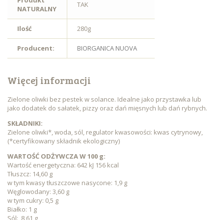
Produkt
TAK
NATURALNY
Ilość
280g
Producent:
BIORGANICA NUOVA
Więcej informacji
Zielone oliwki bez pestek w solance. Idealne jako przystawka lub
jako dodatek do sałatek, pizzy oraz dań mięsnych lub dań rybnych.
SKŁADNIKI:
Zielone oliwki*, woda, sól, regulator kwasowości: kwas cytrynowy,
(*certyfikowany składnik ekologiczny)
WARTOŚĆ ODŻYWCZA W 100 g:
Wartość energetyczna: 642 kJ 156 kcal
Tłuszcz: 14,60 g
w tym kwasy tłuszczowe nasycone: 1,9 g
Węglowodany: 3,60 g
w tym cukry: 0,5 g
Białko: 1 g
Sól: 8,61 g