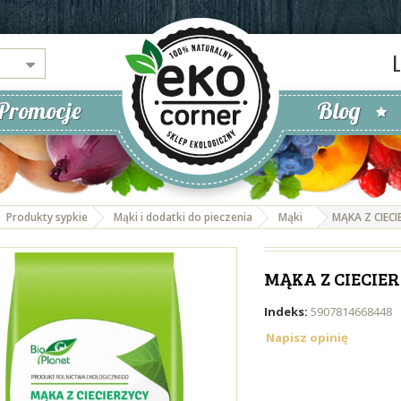
Promocje
Blog
Produkty sypkie
Mąki i dodatki do pieczenia
Mąki
MĄKA Z CIECI
MĄKA Z CIECIERZ
Indeks:
5907814668448
Napisz opinię