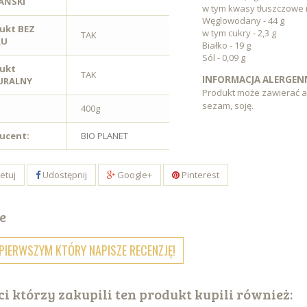
AŃSKI
w tym kwasy tłuszczowe 
Węglowodany - 44 g
ukt BEZ
w tym cukry - 2,3 g
TAK
RU
Białko - 19 g
Sól - 0,09 g
ukt
TAK
INFORMACJA ALERGEN
URALNY
Produkt może zawierać al
sezam, soję.
400g
ucent:
BIO PLANET
etuj
Udostępnij
Google+
Pinterest
e
PIERWSZYM KTÓRY NAPISZE RECENZJĘ!
ci którzy zakupili ten produkt kupili również: