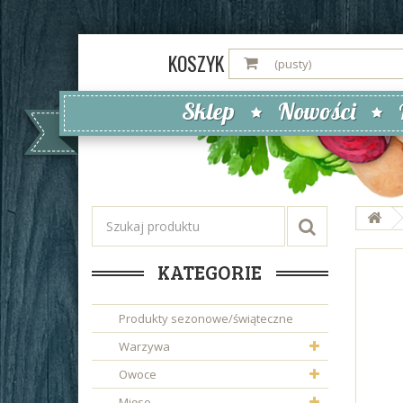
KOSZYK
(pusty)
Sklep
Nowości
KATEGORIE
Produkty sezonowe/świąteczne
Warzywa
Owoce
Mięso