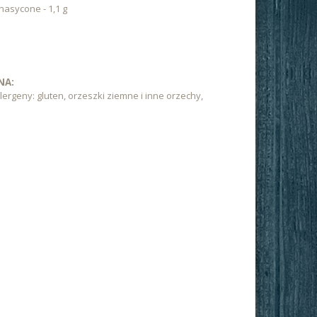
nasycone - 1,1 g
NA:
ergeny: gluten, orzeszki ziemne i inne orzechy,