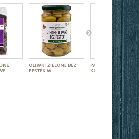
ONE
OLIWKI ZIELONE BEZ
PAPRYKARZ
E...
PESTEK W...
KOŁOBRZESKI Z...