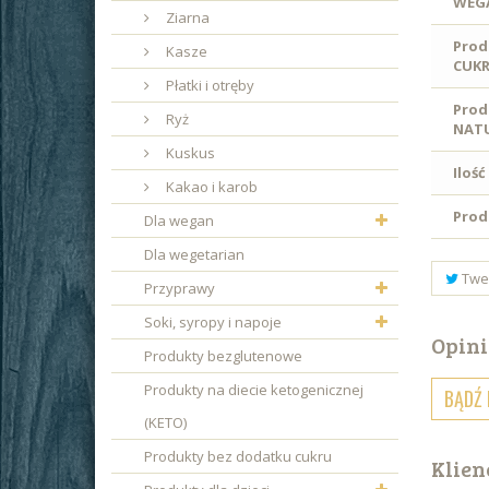
WEG
Ziarna
Prod
Kasze
CUK
Płatki i otręby
Prod
Ryż
NAT
Kuskus
Ilość
Kakao i karob
Prod
Dla wegan
Dla wegetarian
Twe
Przyprawy
Soki, syropy i napoje
Opini
Produkty bezglutenowe
Produkty na diecie ketogenicznej
BĄDŹ 
(KETO)
Produkty bez dodatku cukru
Klien