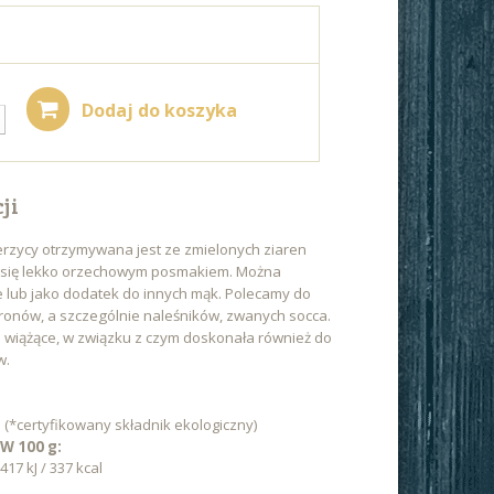
Dodaj do koszyka
ji
erzycy otrzymywana jest ze zmielonych ziaren
je się lekko orzechowym posmakiem. Można
e lub jako dodatek do innych mąk. Polecamy do
onów, a szczególnie naleśników, zwanych socca.
i wiążące, w związku z czym doskonała również do
w.
 (*certyfikowany składnik ekologiczny)
W 100 g:
17 kJ / 337 kcal