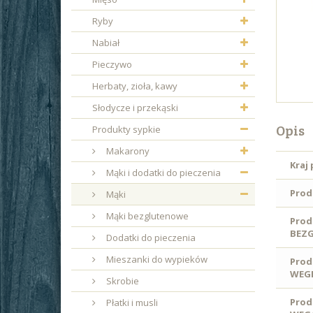
Ryby
Nabiał
Pieczywo
Herbaty, zioła, kawy
Słodycze i przekąski
Opis
Produkty sypkie
Makarony
Kraj
Mąki i dodatki do pieczenia
Prod
Mąki
Mąki bezglutenowe
Prod
BEZ
Dodatki do pieczenia
Mieszanki do wypieków
Prod
WEGE
Skrobie
Prod
Płatki i musli