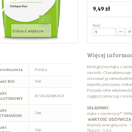
9,49 zł
Ilość
Zobacz większe
Więcej informac
Ekologiczna mąka z cieci
 producenta
Polska
cieciorki. Charakteryzu
stosować ją samodzielni
ukt BIO
TAK
wypieku pieczywa, makar
Posiada silne właściwośc
ukt
W SKŁADNIKACH
zagęszczania zup i sosó
GLUTENOWY
SKŁADNIKI:
ukt
TAK
mąka z ciecierzycy* 100%
TARIAŃSKI
W
AR
TOŚĆ ODŻYWCZA 
Wartość energetyczna - 14
ukt
TAK
Tłuszcz - 5,9 g