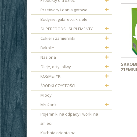
Produkty dla dzieci
Przetwory i dania gotowe
Budynie, galaretki, kisiele
SUPERFOODS I SUPLEMENTY
Cukier i zamienniki
Bakalie
Nasiona
SKROB
Oleje, octy, oliwy
ZIEMNI
KOSMETYKI
ŚRODKI CZYSTOŚCI
Miody
Mrożonki
Pojemniki na odpady i worki na
śmieci
Kuchnia orientalna