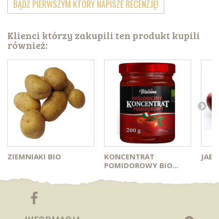
BĄDŹ PIERWSZYM KTÓRY NAPISZE RECENZJĘ!
Klienci którzy zakupili ten produkt kupili
również:
ZIEMNIAKI BIO
KONCENTRAT
JABŁ
POMIDOROWY BIO...