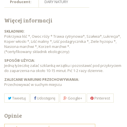
Producent:
DARY NATURY
Więcej informacji
SKŁADNIKI:
Pokrzywa liść *, Owoc róży * Trawa cytrynowa*, Szałwia*, Lukrecja*,
Koper włoski *, Liść maliny *, Liść podagrycznika *, Ziele hyzopu *,
Nasiona marchwi *, Korzeń marchwi *.
(*certyfikowany składnik ekologiczny)
SPOSÓB UŻYCIA:
Jedną łyżeczkę zalać szklanką wrzątku i pozostawić pod przykryciem
do zaparzenia na około 10-15 minut. Pić 1-2 razy dziennie.
ZALECANE WARUNKI PRZECHOWYWANIA:
Przechowywać w suchym miejscu
Tweetuj
Udostępnij
Google+
Pinterest
Opinie