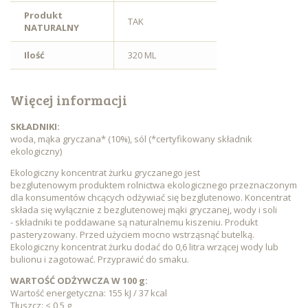
Produkt
TAK
NATURALNY
Ilość
320 ML
Więcej informacji
SKŁADNIKI:
woda, mąka gryczana* (10%), sól (*certyfikowany składnik
ekologiczny)
Ekologiczny koncentrat żurku gryczanego jest
bezglutenowym produktem rolnictwa ekologicznego przeznaczonym
dla konsumentów chcących odżywiać się bezglutenowo. Koncentrat
składa się wyłącznie z bezglutenowej mąki gryczanej, wody i soli
- składniki te poddawane są naturalnemu kiszeniu. Produkt
pasteryzowany. Przed użyciem mocno wstrząsnąć butelką.
Ekologiczny koncentrat żurku dodać do 0,6 litra wrzącej wody lub
bulionu i zagotować. Przyprawić do smaku.
WARTOŚĆ ODŻYWCZA W 100 g:
Wartość energetyczna: 155 kJ / 37 kcal
Tłuszcz: < 0,5 g