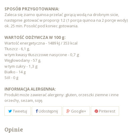
SPOSÓB PRZYGOTOWANIA:
Zaleca się ziarno quinoa przelać gorącą wodą na drobnym sicie,
następnie gotować w proporcji 1:2 (1 porcja quinoa na 2 porcje wody)
ok. 25 min. Posolić pod koniec gotowania.
WARTOŚĆ ODŻYWCZA W 100 g:
Wartość energetyczna - 1489 kJ / 353 kcal
Tłuszcz - 6,1 g,
w tym kwasy tłuszczowe nasycone - 0,7 g
Węglowodany - 57 g,
w tym cukry - 1,3 g
Białko - 14 g
Sól - 0 g
INFORMACJA ALERGENNA:
Produkt może zawierać alergeny: gluten, orzeszki ziemne i inne
orzechy, sezam, soję.
Tweetuj
Udostępnij
Google+
Pinterest
Opinie