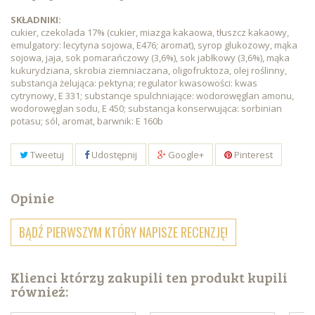
SKŁADNIKI:
cukier, czekolada 17% (cukier, miazga kakaowa, tłuszcz kakaowy,
emulgatory: lecytyna sojowa, E476; aromat), syrop glukozowy, mąka
sojowa, jaja, sok pomarańczowy (3,6%), sok jabłkowy (3,6%), mąka
kukurydziana, skrobia ziemniaczana, oligofruktoza, olej roślinny,
substancja żelująca: pektyna; regulator kwasowości: kwas
cytrynowy, E 331; substancje spulchniające: wodorowęglan amonu,
wodorowęglan sodu, E 450; substancja konserwująca: sorbinian
potasu; sól, aromat, barwnik: E 160b
Tweetuj
Udostępnij
Google+
Pinterest
Opinie
BĄDŹ PIERWSZYM KTÓRY NAPISZE RECENZJĘ!
Klienci którzy zakupili ten produkt kupili
również: