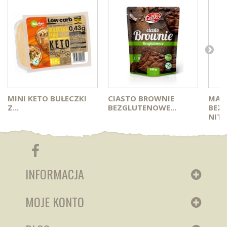
MINI KETO BUŁECZKI
CIASTO BROWNIE
MAK
Z...
BEZGLUTENOWE...
BEZ
NITKI
INFORMACJA
MOJE KONTO