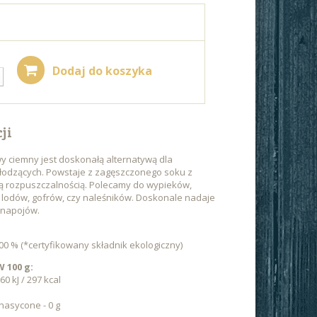
Dodaj do koszyka
ji
y ciemny jest doskonałą alternatywą dla
słodzących. Powstaje z zagęszczonego soku z
ą rozpuszczalnością. Polecamy do wypieków,
 lodów, gofrów, czy naleśników. Doskonale nadaje
 napojów.
0 % (*certyfikowany składnik ekologiczny)
100 g:
0 kJ / 297 kcal
nasycone - 0 g