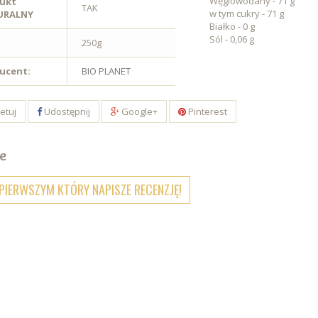
Węglowodany - 71 g
ukt
TAK
w tym cukry - 71 g
URALNY
Białko - 0 g
Sól - 0,06 g
250g
ucent:
BIO PLANET
etuj
Udostępnij
Google+
Pinterest
e
PIERWSZYM KTÓRY NAPISZE RECENZJĘ!