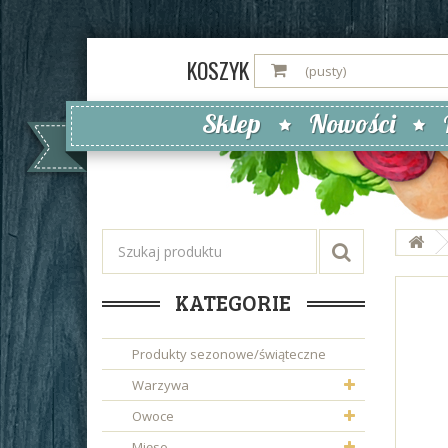
KOSZYK
(pusty)
Sklep
Nowości
KATEGORIE
Produkty sezonowe/świąteczne
Warzywa
Owoce
Mięso