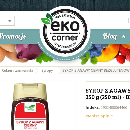
Promocje
Blog
Cukier i zamienniki
Syropy
SYROP Z AGAWY CIEMNY BEZGLUTENOWY B
SYROP Z AGAWY
350 g (250 ml) -
Indeks:
5902488064466
Napisz opinię