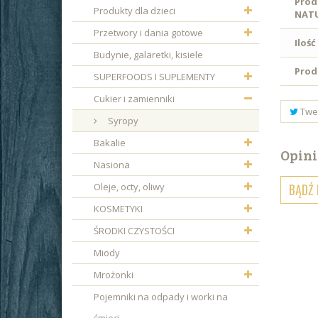
Prod
Produkty dla dzieci
NAT
Przetwory i dania gotowe
Ilość
Budynie, galaretki, kisiele
Prod
SUPERFOODS I SUPLEMENTY
Cukier i zamienniki
Twe
Syropy
Bakalie
Opini
Nasiona
Oleje, octy, oliwy
BĄDŹ 
KOSMETYKI
ŚRODKI CZYSTOŚCI
Miody
Mrożonki
Pojemniki na odpady i worki na