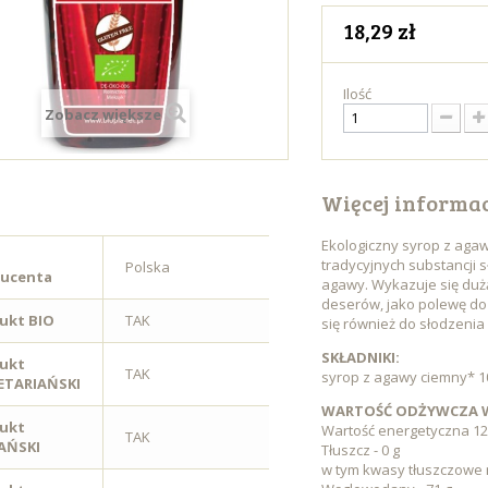
18,29 zł
Ilość
Zobacz większe
Więcej informac
Ekologiczny syrop z agaw
tradycyjnych substancji 
Polska
ucenta
agawy. Wykazuje się duż
deserów, jako polewę do
ukt BIO
TAK
się również do słodzenia
SKŁADNIKI:
ukt
TAK
syrop z agawy ciemny* 10
TARIAŃSKI
WARTOŚĆ ODŻYWCZA W 
ukt
Wartość energetyczna 126
TAK
AŃSKI
Tłuszcz - 0 g
w tym kwasy tłuszczowe 