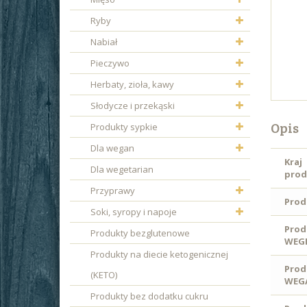
Ryby
Nabiał
Pieczywo
Herbaty, zioła, kawy
Słodycze i przekąski
Opis
Produkty sypkie
Dla wegan
Kraj
Dla wegetarian
prod
Przyprawy
Prod
Soki, syropy i napoje
Prod
Produkty bezglutenowe
WEGE
Produkty na diecie ketogenicznej
Prod
(KETO)
WEG
Produkty bez dodatku cukru