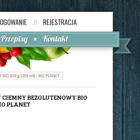
LOGOWANIE
//
REJESTRACJA
Przepisy
Kontakt
IO 350 g (250 ml) - BIO PLANET
 CIEMNY BEZGLUTENOWY BIO
 BIO PLANET