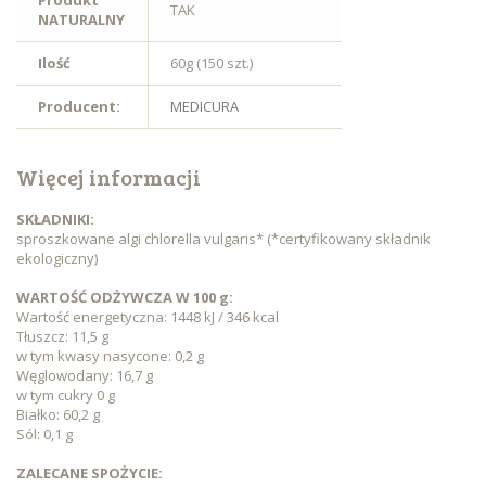
Produkt
TAK
NATURALNY
Ilość
60g (150 szt.)
Producent:
MEDICURA
Więcej informacji
SKŁADNIKI:
sproszkowane algi chlorella vulgaris* (*certyfikowany składnik
ekologiczny)
WARTOŚĆ ODŻYWCZA W 100 g:
Wartość energetyczna: 1448 kJ / 346 kcal
Tłuszcz: 11,5 g
w tym kwasy nasycone: 0,2 g
Węglowodany: 16,7 g
w tym cukry 0 g
Białko: 60,2 g
Sól: 0,1 g
ZALECANE SPOŻYCIE: