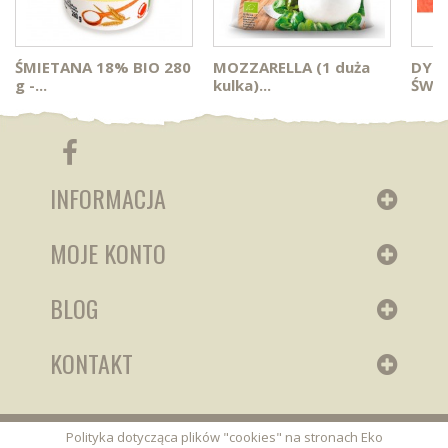
ŚMIETANA 18% BIO 280
MOZZARELLA (1 duża
DYN
g -...
kulka)...
ŚWIE
INFORMACJA
MOJE KONTO
BLOG
KONTAKT
Polityka dotycząca plików "cookies" na stronach Eko