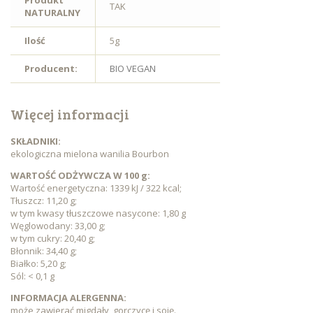
Produkt
TAK
NATURALNY
Ilość
5g
Producent:
BIO VEGAN
Więcej informacji
SKŁADNIKI:
ekologiczna mielona wanilia Bourbon
WARTOŚĆ ODŻYWCZA W 100 g:
Wartość energetyczna: 1339 kJ / 322 kcal;
Tłuszcz: 11,20 g;
w tym kwasy tłuszczowe nasycone: 1,80 g
Węglowodany: 33,00 g;
w tym cukry: 20,40 g;
Błonnik: 34,40 g;
Białko: 5,20 g;
Sól: < 0,1 g
INFORMACJA ALERGENNA:
może zawierać migdały, gorczycę i soję.