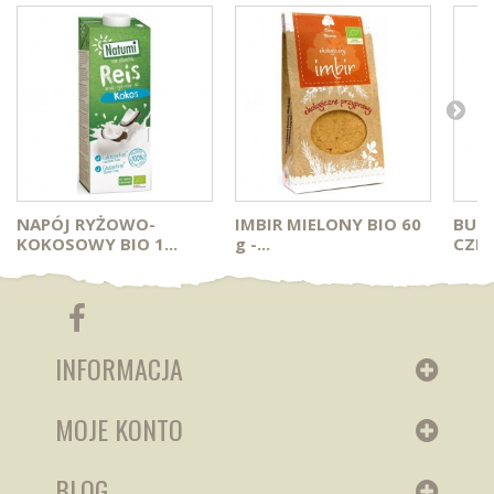
NAPÓJ RYŻOWO-
IMBIR MIELONY BIO 60
BUR
KOKOSOWY BIO 1...
g -...
CZE
INFORMACJA
MOJE KONTO
BLOG