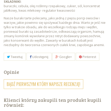
SKŁADNIKI:
buraczki, cebula, olej roślinny rzepakowy, cukier, sól, koncentrat
jabłkowy, kwas mlekowy- regulator kwasowości
Nasze buraki tarte polecamy, jako jedną z pięciu porcji owoców i
warzyw, jakie powinno się spożywać każdego dnia. Warto je jeść nie
tylko w trakcie obiadu, ale do wszelkiego rodzaju mięs i wędlin,
ponieważ buraki są zasadotwórcze, odkwaszają organizm, hamują
zmiany komórek wywołane przez nitryt dodawany powszechnie,
jako konserwant do wędlin. Zawarty w burakach kobalt jest
niezbędny do tworzenia czerwonych ciałek krwi, zapobiega anemii.
Tweetuj
Udostępnij
Google+
Pinterest
Opinie
BĄDŹ PIERWSZYM KTÓRY NAPISZE RECENZJĘ!
Klienci którzy zakupili ten produkt kupili
również: