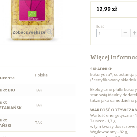
12,99 zł
Ilość
Zobacz większe
Więcej informac
SKŁADNIKI:
kukurydza*, substancja 
Polska
ucenta
(*certyfikowany składnik
Ekologiczne płatki kuku
ukt BIO
TAK
stanowią idealny dodate
także jako samodzielna 
ukt
TAK
TARIAŃSKI
WARTOŚĆ ODŻYWCZA W 
Wartość energetyczna - 15
ukt
Tłuszcz - 1,3 g,
TAK
AŃSKI
w tym kwasy tłuszczowe 
Węglowodany - 82 g,