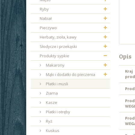
Ryby
Nabiał
Pieczywo
Herbaty, zioła, kawy
Słodycze i przekąski
Opis
Produkty sypkie
Makarony
Kraj
Mąki i dodatki do pieczenia
prod
Płatki i musli
Prod
Ziarna
Prod
Kasze
WEGE
Płatki i otręby
Prod
Ryż
WEG
Kuskus