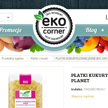
Promocje
Blog
Produkty sypkie
Płatki i musli
PŁATKI KUKURYDZIANE JASNE BIO 250 
PŁATKI KUKURYD
PLANET
Indeks:
5902983785651
Napisz opinię