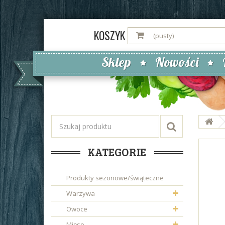
KOSZYK
(pusty)
Sklep
Nowości
KATEGORIE
Produkty sezonowe/świąteczne
Warzywa
Owoce
Mięso