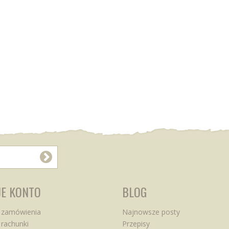
E KONTO
BLOG
 zamówienia
Najnowsze posty
rachunki
Przepisy