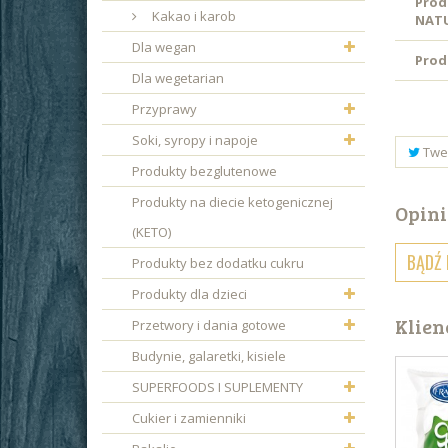
Prod
Kakao i karob
NAT
Dla wegan
Prod
Dla wegetarian
Przyprawy
Soki, syropy i napoje
Twe
Produkty bezglutenowe
Produkty na diecie ketogenicznej
Opini
(KETO)
BĄDŹ 
Produkty bez dodatku cukru
Produkty dla dzieci
Klien
Przetwory i dania gotowe
Budynie, galaretki, kisiele
SUPERFOODS I SUPLEMENTY
Cukier i zamienniki