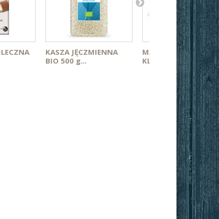
MLECZNA
KASZA JĘCZMIENNA
MASŁO EXTRA 250G -
BIO 500 g...
KLIMEKO