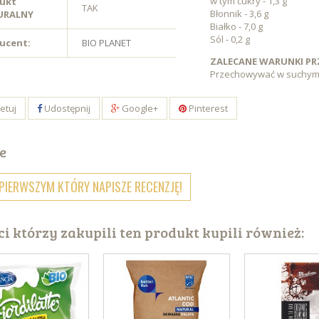
w tym cukry - 1,3 g
ukt
TAK
Błonnik - 3,6 g
URALNY
Białko - 7,0 g
Sól - 0,2 g
ucent:
BIO PLANET
ZALECANE WARUNKI P
Przechowywać w suchym 
etuj
Udostępnij
Google+
Pinterest
e
PIERWSZYM KTÓRY NAPISZE RECENZJĘ!
ci którzy zakupili ten produkt kupili również: