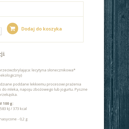
Dodaj do koszyka
ji
przeciwzbrylająca: lecytyna słonecznikowa*
 ekologiczny)
rydziane poddane lekkiemu procesowi prażenia
k do mleka, napoju zbożowego lub jogurtu. Pyszne
przekąska.
100 g:
83 kJ / 373 kcal
nasycone - 0,2 g