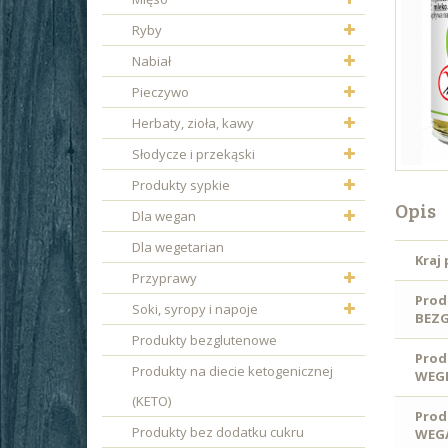
Ryby
Nabiał
Pieczywo
Herbaty, zioła, kawy
Słodycze i przekąski
Produkty sypkie
Opis
Dla wegan
Dla wegetarian
Kraj
Przyprawy
Prod
Soki, syropy i napoje
BEZ
Produkty bezglutenowe
Prod
Produkty na diecie ketogenicznej
WEGE
(KETO)
Prod
Produkty bez dodatku cukru
WEG