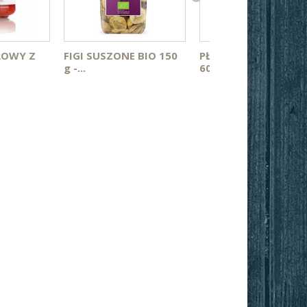
ROWY Z
FIGI SUSZONE BIO 150
PŁATKI OWSIANE BI
g -...
600 g -...