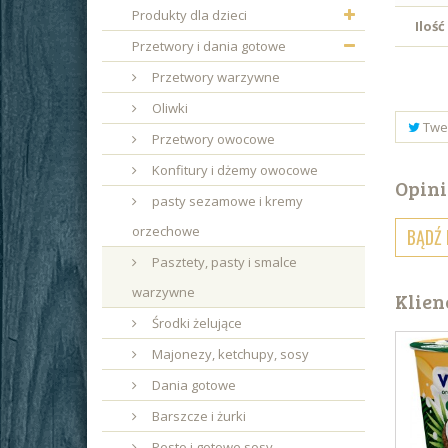
Produkty dla dzieci
Ilość
Przetwory i dania gotowe
Przetwory warzywne
Oliwki
Twe
Przetwory owocowe
Konfitury i dżemy owocowe
Opini
pasty sezamowe i kremy
orzechowe
BĄDŹ 
Pasztety, pasty i smalce
warzywne
Klien
Środki żelujące
Majonezy, ketchupy, sosy
Dania gotowe
Barszcze i żurki
Pesto i gotowe sosy