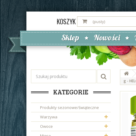
KOSZYK
(pusty)
Sklep
Nowości
g - HE
KATEGORIE
Produkty sezonowe/świąteczne
Warzywa
Owoce
Mięso