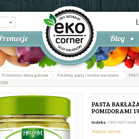
Promocje
Blog
Przetwory i dania gotowe
Pasztety, pasty i smalce warzywne
PAST
LCOM
PASTA BAKŁAŻ
POMIDORAMI 19
Indeks:
5902166713648
Napisz opinię