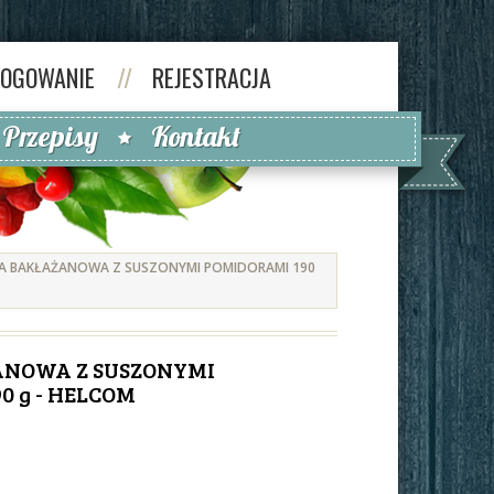
LOGOWANIE
//
REJESTRACJA
Przepisy
Kontakt
A BAKŁAŻANOWA Z SUSZONYMI POMIDORAMI 190
ANOWA Z SUSZONYMI
0 g - HELCOM