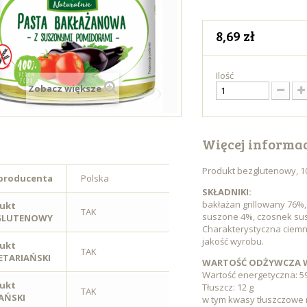
8,69 zł
Ilość
Zobacz większe
Więcej informac
Produkt bezglutenowy, 
 producenta
Polska
SKŁADNIKI:
bakłażan grillowany 76%,
ukt
TAK
suszone 4%, czosnek susz
GLUTENOWY
Charakterystyczna ciemn
jakość wyrobu.
ukt
TAK
TARIAŃSKI
WARTOŚĆ ODŻYWCZA W
Wartość energetyczna: 59
ukt
Tłuszcz: 12 g
TAK
AŃSKI
w tym kwasy tłuszczowe 