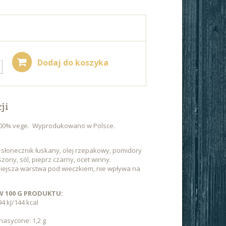
Dodaj do koszyka
ji
100% vege. Wyprodukowano w Polsce.
 słonecznik łuskany, olej rzepakowy, pomidory
ony, sól, pieprz czarny, ocet winny.
iejsza warstwa pod wieczkiem, nie wpływa na
 100 G PRODUKTU:
4 kJ/144 kcal
nasycone: 1,2 g