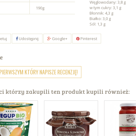
Węglowodany: 3,8 g
w tym cukry: 3,1 g
190g
Błonnik: 4,3 g
Białko: 3,0 g
Sól: 1,3 g
etuj
Udostępnij
Google+
Pinterest
e
PIERWSZYM KTÓRY NAPISZE RECENZJĘ!
ci którzy zakupili ten produkt kupili również: