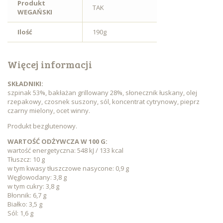
Produkt
TAK
WEGAŃSKI
Ilość
190g
Więcej informacji
SKŁADNIKI:
szpinak 53%, bakłażan grillowany 28%, słonecznik łuskany, olej
rzepakowy, czosnek suszony, sól, koncentrat cytrynowy, pieprz
czarny mielony, ocet winny.
Produkt bezglutenowy.
WARTOŚĆ ODŻYWCZA W 100 G:
wartość energetyczna: 548 kJ / 133 kcal
Tłuszcz: 10 g
w tym kwasy tłuszczowe nasycone: 0,9 g
Węglowodany: 3,8 g
w tym cukry: 3,8 g
Błonnik: 6,7 g
Białko: 3,5 g
Sól: 1,6 g