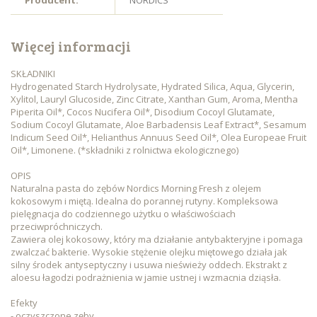
Producent:
NORDICS
Więcej informacji
SKŁADNIKI
Hydrogenated Starch Hydrolysate, Hydrated Silica, Aqua, Glycerin,
Xylitol, Lauryl Glucoside, Zinc Citrate, Xanthan Gum, Aroma, Mentha
Piperita Oil*, Cocos Nucifera Oil*, Disodium Cocoyl Glutamate,
Sodium Cocoyl Glutamate, Aloe Barbadensis Leaf Extract*, Sesamum
Indicum Seed Oil*, Helianthus Annuus Seed Oil*, Olea Europeae Fruit
Oil*, Limonene. (*składniki z rolnictwa ekologicznego)
OPIS
Naturalna pasta do zębów Nordics Morning Fresh z olejem
kokosowym i miętą. Idealna do porannej rutyny. Kompleksowa
pielęgnacja do codziennego użytku o właściwościach
przeciwpróchniczych.
Zawiera olej kokosowy, który ma działanie antybakteryjne i pomaga
zwalczać bakterie. Wysokie stężenie olejku miętowego działa jak
silny środek antyseptyczny i usuwa nieświeży oddech. Ekstrakt z
aloesu łagodzi podrażnienia w jamie ustnej i wzmacnia dziąsła.
Efekty
- oczyszczone zęby