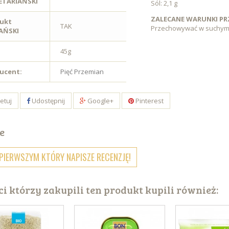
TARIAŃSKI
Sól: 2,1 g
ZALECANE WARUNKI P
ukt
TAK
Przechowywać w suchym i 
AŃSKI
45g
ucent:
Pięć Przemian
etuj
Udostępnij
Google+
Pinterest
e
PIERWSZYM KTÓRY NAPISZE RECENZJĘ!
ci którzy zakupili ten produkt kupili również: