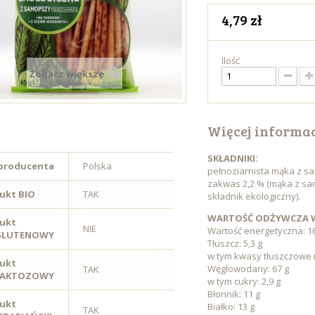
4,79 zł
Ilość
Zobacz większe
Więcej informac
SKŁADNIKI:
 producenta
Polska
pełnoziarnista mąka z sa
zakwas 2,2 % (mąka z sa
ukt BIO
TAK
składnik ekologiczny).
WARTOŚĆ ODŻYWCZA W 
ukt
NIE
Wartość energetyczna: 162
GLUTENOWY
Tłuszcz: 5,3 g
w tym kwasy tłuszczowe 
ukt
Węglowodany: 67 g
TAK
LAKTOZOWY
w tym cukry: 2,9 g
Błonnik: 11 g
ukt
Białko: 13 g
TAK