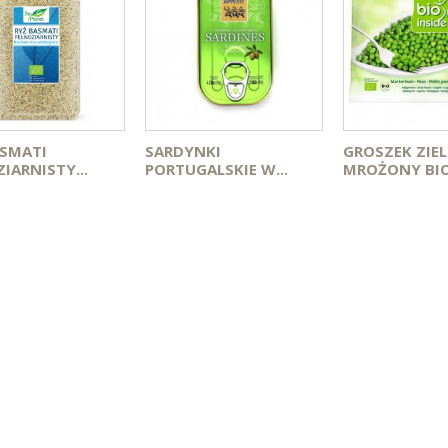
ASMATI
SARDYNKI
GROSZEK ZIE
IARNISTY...
PORTUGALSKIE W...
MROŻONY BIO.