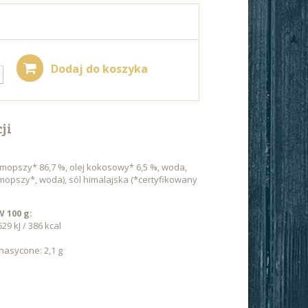
Dodaj do koszyka
ji
mopszy* 86,7 %, olej kokosowy* 6,5 %, woda,
mopszy*, woda), sól himalajska (*certyfikowany
100 g:
9 kJ / 386 kcal
nasycone: 2,1 g