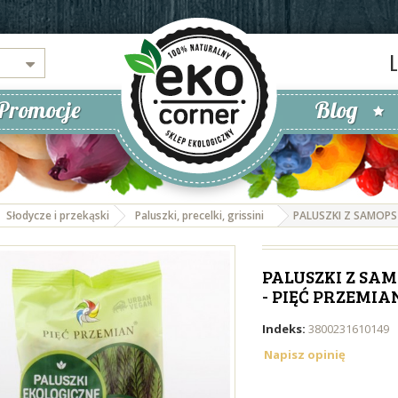
Promocje
Blog
Słodycze i przekąski
Paluszki, precelki, grissini
PALUSZKI Z SAMOPSZ
PALUSZKI Z SAM
- PIĘĆ PRZEMIA
Indeks:
3800231610149
Napisz opinię