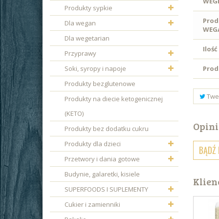
WEGE
Produkty sypkie
Prod
Dla wegan
WEG
Dla wegetarian
Ilość
Przyprawy
Soki, syropy i napoje
Prod
Produkty bezglutenowe
Twe
Produkty na diecie ketogenicznej
(KETO)
Opini
Produkty bez dodatku cukru
Produkty dla dzieci
BĄDŹ 
Przetwory i dania gotowe
Budynie, galaretki, kisiele
Klien
SUPERFOODS I SUPLEMENTY
Cukier i zamienniki