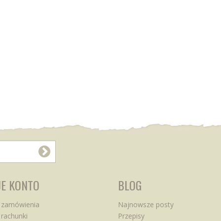
E KONTO
BLOG
 zamówienia
Najnowsze posty
rachunki
Przepisy