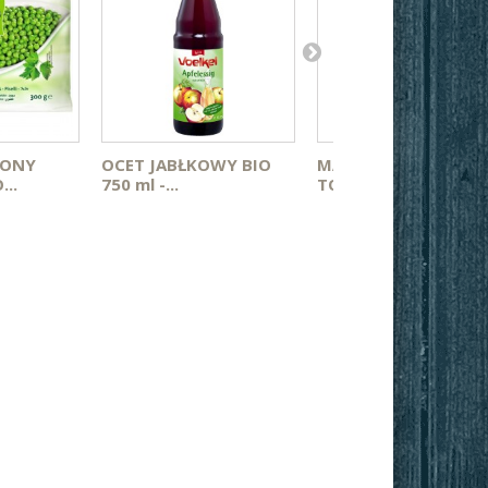
LONY
OCET JABŁKOWY BIO
MĄKA PSZENNA
..
750 ml -...
TORTOWA TYP...