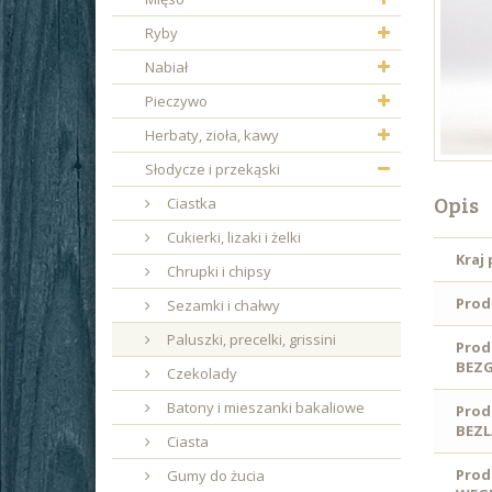
Ryby
Nabiał
Pieczywo
Herbaty, zioła, kawy
Słodycze i przekąski
Opis
Ciastka
Cukierki, lizaki i żelki
Kraj
Chrupki i chipsy
Prod
Sezamki i chałwy
Paluszki, precelki, grissini
Prod
BEZ
Czekolady
Batony i mieszanki bakaliowe
Prod
BEZ
Ciasta
Prod
Gumy do żucia