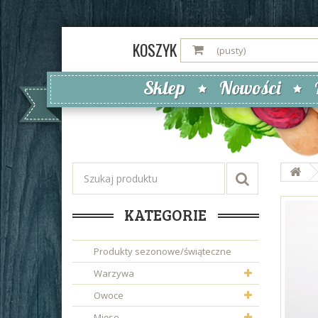
KOSZYK
(pusty)
Sklep
Nowości
KATEGORIE
Produkty sezonowe/świąteczne
Warzywa
Owoce
Mięso