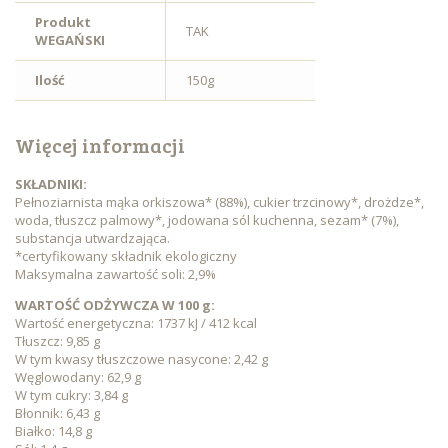
Produkt
TAK
WEGAŃSKI
Ilość
150g
Więcej informacji
SKŁADNIKI:
Pełnoziarnista mąka orkiszowa* (88%), cukier trzcinowy*, drożdze*,
woda, tłuszcz palmowy*, jodowana sól kuchenna, sezam* (7%),
substancja utwardzająca.
*certyfikowany składnik ekologiczny
Maksymalna zawartość soli: 2,9%
WARTOŚĆ ODŻYWCZA W 100 g:
Wartość energetyczna: 1737 kJ / 412 kcal
Tłuszcz: 9,85 g
W tym kwasy tłuszczowe nasycone: 2,42 g
Węglowodany: 62,9 g
W tym cukry: 3,84 g
Błonnik: 6,43 g
Białko: 14,8 g