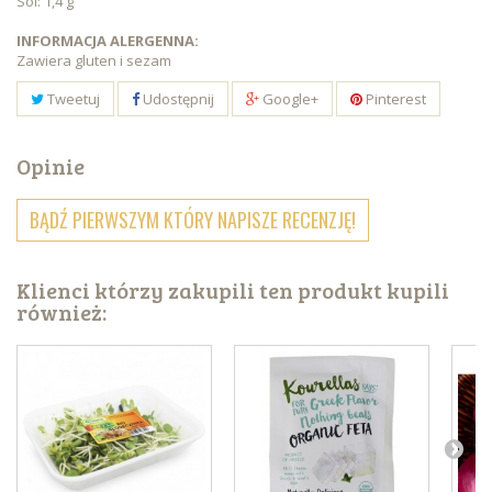
Sól: 1,4 g
INFORMACJA ALERGENNA:
Zawiera gluten i sezam
Tweetuj
Udostępnij
Google+
Pinterest
Opinie
BĄDŹ PIERWSZYM KTÓRY NAPISZE RECENZJĘ!
Klienci którzy zakupili ten produkt kupili
również: