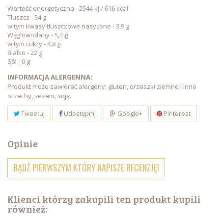
Wartość energetyczna - 2544 kJ / 616 kcal
Tłuszcz - 54 g
w tym kwasy tłuszczowe nasycone - 3,9 g
Węglowodany - 5,4 g
w tym cukry - 4,8 g
Białko - 22 g
Sól - 0 g
INFORMACJA ALERGENNA:
Produkt może zawierać alergeny: gluten, orzeszki ziemne i inne
orzechy, sezam, soję.
Tweetuj
Udostępnij
Google+
Pinterest
Opinie
BĄDŹ PIERWSZYM KTÓRY NAPISZE RECENZJĘ!
Klienci którzy zakupili ten produkt kupili
również: