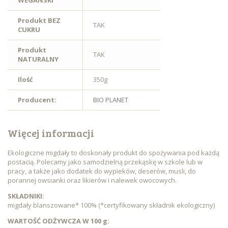
WEGAŃSKI
Produkt BEZ
TAK
CUKRU
Produkt
TAK
NATURALNY
Ilość
350g
Producent:
BIO PLANET
Więcej informacji
Ekologiczne migdały to doskonały produkt do spożywania pod każdą
postacią. Polecamy jako samodzielną przekąskę w szkole lub w
pracy, a także jako dodatek do wypieków, deserów, musli, do
porannej owsianki oraz likierów i nalewek owocowych.
SKŁADNIKI:
migdały blanszowane* 100% (*certyfikowany składnik ekologiczny)
WARTOŚĆ ODŻYWCZA W 100 g: