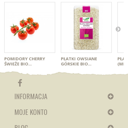
POMIDORY CHERRY
PŁATKI OWSIANE
PŁA
ŚWIEŻE BIO...
GÓRSKIE BIO...
(MIG
INFORMACJA
MOJE KONTO
BLOG