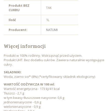
Produkt BEZ
TAK
CUKRU
Ilość
1L
Producent:
NATUMI
Więcej informacji
Produkt w 100% roślinny. Wstrząsnąć przed użyciem.
Produkt UHT. Bez dodatku cukrów. Zawiera naturalnie występujące
cukry.
SKŁADNIKI:
Woda, ziarno soi* (8%) (*certyfikowany składnik ekologiczny)
WARTOŚĆ ODŻYWCZA W 100 ml:
Wartość energetyczna - 173 kJ/41 kcal
Tłuszcz - 2,1 g
w tym kwasy tłuszczowe nasycone: 0,6 g
jednonienasycone - 0,6 g
wielonienasycone - 0,9 g