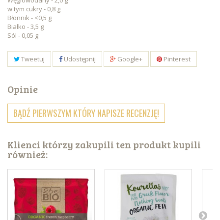
Węglowodany - 2,0 g
w tym cukry - 0,8 g
Błonnik - <0,5 g
Białko - 3,5 g
Sól - 0,05 g
Tweetuj
Udostępnij
Google+
Pinterest
Opinie
BĄDŹ PIERWSZYM KTÓRY NAPISZE RECENZJĘ!
Klienci którzy zakupili ten produkt kupili
również: