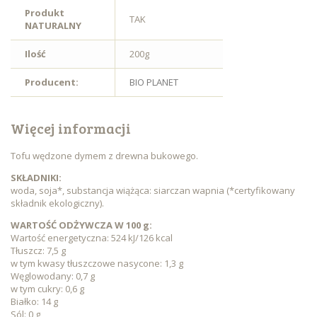
Produkt
TAK
NATURALNY
Ilość
200g
Producent:
BIO PLANET
Więcej informacji
Tofu wędzone dymem z drewna bukowego.
SKŁADNIKI:
woda, soja*, substancja wiążąca: siarczan wapnia (*certyfikowany
składnik ekologiczny).
WARTOŚĆ ODŻYWCZA W 100 g:
Wartość energetyczna: 524 kJ/126 kcal
Tłuszcz: 7,5 g
w tym kwasy tłuszczowe nasycone: 1,3 g
Węglowodany: 0,7 g
w tym cukry: 0,6 g
Białko: 14 g
Sól: 0 g