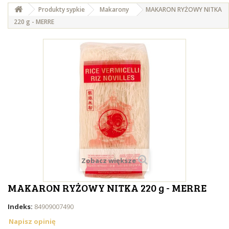
Produkty sypkie
Makarony
MAKARON RYŻOWY NITKA
220 g - MERRE
Zobacz większe
MAKARON RYŻOWY NITKA 220 g - MERRE
Indeks:
84909007490
Napisz opinię