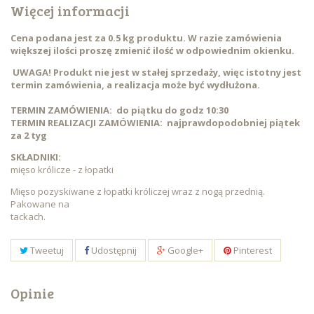
Więcej informacji
Cena podana jest za 0.5 kg produktu. W razie zamówienia
większej ilości proszę zmienić ilość w odpowiednim okienku.
UWAGA! Produkt nie jest w stałej sprzedaży, więc istotny jest
termin zamówienia, a realizacja może być wydłużona.
TERMIN ZAMÓWIENIA:
do piątku do godz 10:30
TERMIN REALIZACJI ZAMÓWIENIA: najprawdopodobniej piątek
za 2 tyg
SKŁADNIKI:
mięso królicze - z łopatki
Mięso pozyskiwane z łopatki króliczej wraz z nogą przednią.
Pakowane na
tackach.
Tweetuj
Udostępnij
Google+
Pinterest
Opinie