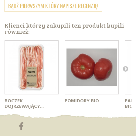
BĄDŹ PIERWSZYM KTÓRY NAPISZE RECENZJĘ!
Klienci którzy zakupili ten produkt kupili
również:
BOCZEK
POMIDORY BIO
PAP
DOJRZEWAJĄCY...
BIO