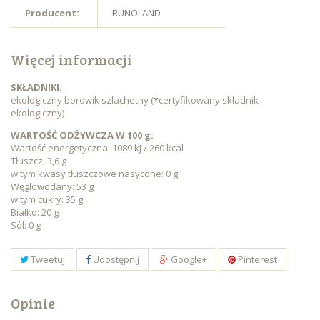
Producent:
RUNOLAND
Więcej informacji
SKŁADNIKI:
ekologiczny borowik szlachetny (*certyfikowany składnik
ekologiczny)
WARTOŚĆ ODŻYWCZA W 100 g:
Wartość energetyczna: 1089 kJ / 260 kcal
Tłuszcz: 3,6 g
w tym kwasy tłuszczowe nasycone: 0 g
Węglowodany: 53 g
w tym cukry: 35 g
Białko: 20 g
Sól: 0 g
Tweetuj
Udostępnij
Google+
Pinterest
Opinie