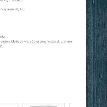
nasycone - 0,3 g
NA:
 gluten. Może zawierać alergeny: orzeszki ziemne
ję.