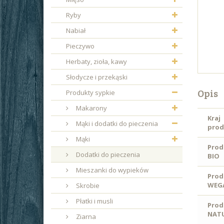
Ryby
Nabiał
Pieczywo
Herbaty, zioła, kawy
Słodycze i przekąski
Opis
Produkty sypkie
Makarony
Kraj
Mąki i dodatki do pieczenia
prod
Mąki
Prod
Dodatki do pieczenia
BIO
Mieszanki do wypieków
Prod
WEG
Skrobie
Płatki i musli
Prod
NAT
Ziarna