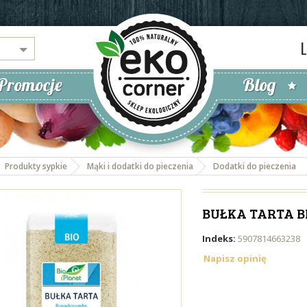
Promocje
Blog
Produkty sypkie
Mąki i dodatki do pieczenia
Dodatki do pieczenia
BUŁKA TARTA BI
Indeks:
5907814663238
Napisz opinię