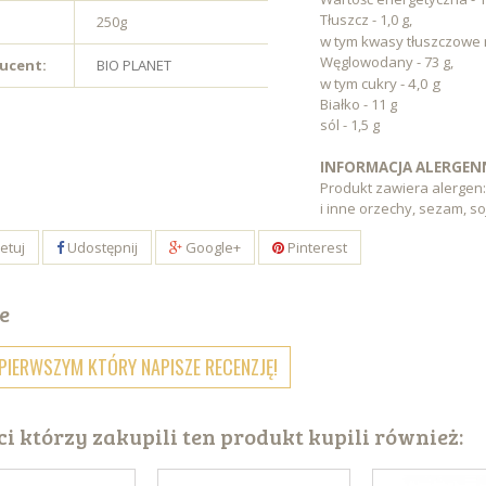
Tłuszcz - 1,0 g,
250g
w tym kwasy tłuszczowe 
Węglowodany - 73 g,
ucent:
BIO PLANET
w tym cukry - 4,0 g
Białko - 11 g
sól - 1,5 g
INFORMACJA ALERGEN
Produkt zawiera alergen:
i inne orzechy, sezam, so
etuj
Udostępnij
Google+
Pinterest
e
PIERWSZYM KTÓRY NAPISZE RECENZJĘ!
ci którzy zakupili ten produkt kupili również: