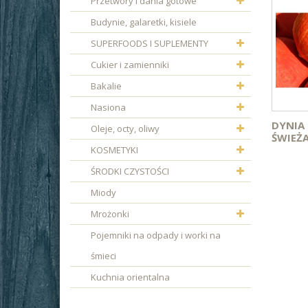
Przetwory i dania gotowe
Budynie, galaretki, kisiele
SUPERFOODS I SUPLEMENTY
Cukier i zamienniki
Bakalie
Nasiona
DYNIA
Oleje, octy, oliwy
ŚWIEŻA
KOSMETYKI
ŚRODKI CZYSTOŚCI
Miody
Mrożonki
Pojemniki na odpady i worki na
śmieci
Kuchnia orientalna