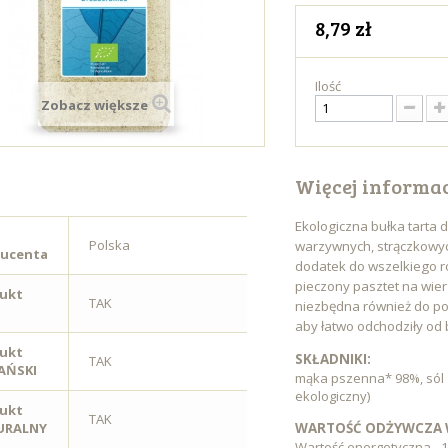
8,79 zł
Ilość
Zobacz większe
Więcej informac
Ekologiczna bułka tarta 
Polska
warzywnych, strączkowyc
ucenta
dodatek do wszelkiego ro
pieczony pasztet na wier
ukt
TAK
niezbędna również do po
aby łatwo odchodziły od 
ukt
SKŁADNIKI:
TAK
AŃSKI
mąka pszenna* 98%, sól 
ekologiczny)
ukt
TAK
URALNY
WARTOŚĆ ODŻYWCZA W
Wartość energetyczna - 14