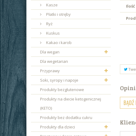
Kasze
Ilość
Płatki i otręby
Prod
Ryż
Kuskus
Kakao i karob
Dla wegan
Dla wegetarian
Twe
Przyprawy
Soki, syropy i napoje
Opini
Produkty bezglutenowe
Produkty na diecie ketogenicznej
BĄDŹ 
(KETO)
Produkty bez dodatku cukru
Klien
Produkty dla dzieci