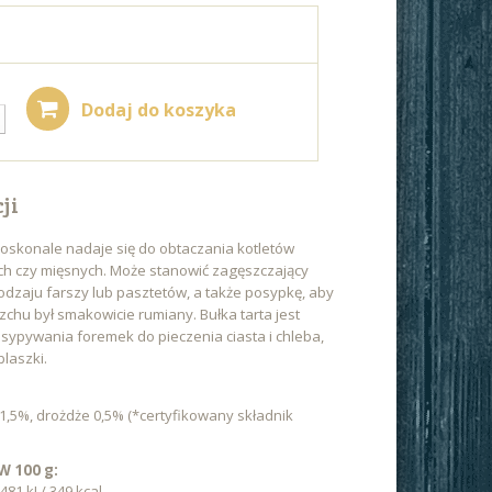
Dodaj do koszyka
ji
doskonale nadaje się do obtaczania kotletów
h czy mięsnych. Może stanowić zagęszczający
dzaju farszy lub pasztetów, a także posypkę, aby
zchu był smakowicie rumiany. Bułka tarta jest
sypywania foremek do pieczenia ciasta i chleba,
blaszki.
1,5%, drożdże 0,5% (*certyfikowany składnik
 100 g:
81 kJ / 349 kcal