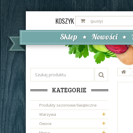
KOSZYK
(pusty)
Sklep
Nowości
KATEGORIE
Produkty sezonowe/świąteczne
Warzywa
Owoce
Mięso