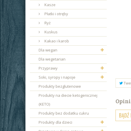
Kasze
Płatki i otręby
Ryż
Kuskus
Kakao i karob
Dla wegan
Dla wegetarian
Przyprawy
Soki, syropy i napoje
Twe
Produkty bezglutenowe
Produkty na diecie ketogenicznej
Opini
(KETO)
Produkty bez dodatku cukru
BĄDŹ 
Produkty dla dzieci