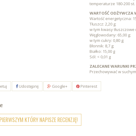
temperaturze 180-200 st. 
WARTOŚĆ ODŻYWCZA W 
Wartość energetyczna: 151
Tłuszcz: 2,20 g;
w tym kwasy tłuszczowe n
Węglowodany: 65,00 g;
w tym cukry: 0,80 g;
Błonnik: 8,7 g;
Białko: 15,00 g
Sól: < 0,01 g
ZALECANE WARUNKI P
Przechowywać w suchym 
etuj
Udostępnij
Google+
Pinterest
e
PIERWSZYM KTÓRY NAPISZE RECENZJĘ!