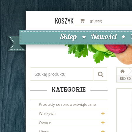
KOSZYK
(pusty)
Sklep
Nowości
BIO 30
KATEGORIE
Produkty sezonowe/świąteczne
Warzywa
Owoce
Mięso