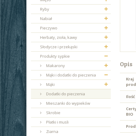
Ryby
Nabiał
Pieczywo
Herbaty, zioła, kawy
Słodycze i przekąski
Produkty sypkie
Opis
Makarony
Mąki i dodatki do pieczenia
Kraj
Mąki
prod
Dodatki do pieczenia
Ilość
Mieszanki do wypieków
Cert
Skrobie
BIO
Płatki i musli
Prod
Ziarna