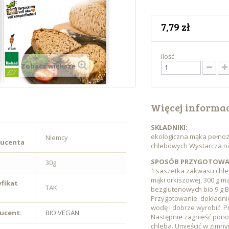
7,79 zł
Ilość
Zobacz większe
Więcej informac
SKŁADNIKI:
ekologiczna mąka pełnozi
Niemcy
ucenta
chlebowych
Wystarcza na
SPOSÓB PRZYGOTOWA
30g
1 saszetka zakwasu chle
mąki orkiszowej, 300 g mą
yfikat
TAK
bezglutenowych bio 9 g Bi
Przygotowanie: dokładni
wodę i dobrze wyrobić. Pr
ucent:
BIO VEGAN
Następnie zagnieść pono
chleba. Umieścić w zimny