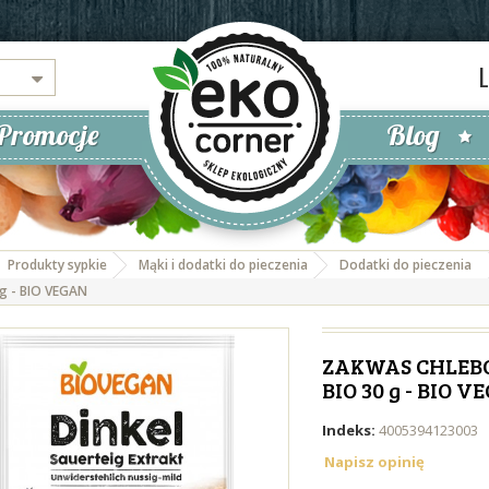
Promocje
Blog
Produkty sypkie
Mąki i dodatki do pieczenia
Dodatki do pieczenia
 g - BIO VEGAN
ZAKWAS CHLEB
BIO 30 g - BIO 
Indeks:
4005394123003
Napisz opinię