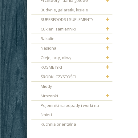
Przetwory i dania gotowe
Budynie, galaretki, kisiele
SUPERFOODS I SUPLEMENTY
Cukier i zamienniki
Bakalie
Nasiona
Oleje, octy, oliwy
KOSMETYKI
ŚRODKI CZYSTOŚCI
Miody
Mrożonki
Pojemniki na odpady i worki na
śmieci
Kuchnia orientalna