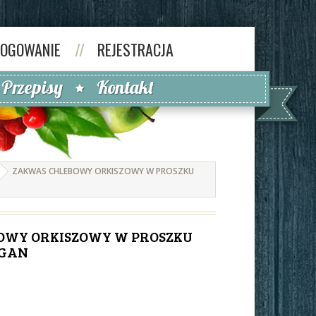
LOGOWANIE
//
REJESTRACJA
Przepisy
Kontakt
ZAKWAS CHLEBOWY ORKISZOWY W PROSZKU
OWY ORKISZOWY W PROSZKU
VEGAN