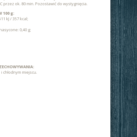
C przez ok. 80 min. Pozostawić do wystygnięcia.
100 g:
1 kJ / 357 kcal;
asycone: 0,40 g;
RZECHOWYWANIA:
i chłodnym miejscu.