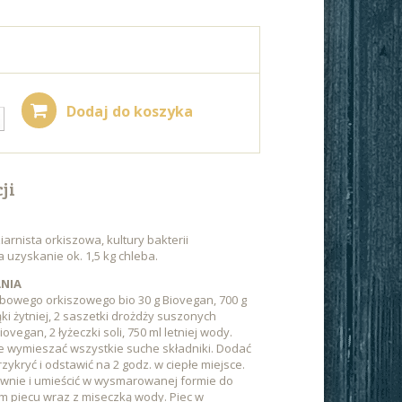
Dodaj do koszyka
ji
arnista orkiszowa, kultury bakterii
 uzyskanie ok. 1,5 kg chleba.
NIA
bowego orkiszowego bio 30 g Biovegan, 700 g
ki żytniej, 2 saszetki drożdży suszonych
ovegan, 2 łyżeczki soli, 750 ml letniej wody.
e wymieszać wszystkie suche składniki. Dodać
zykryć i odstawić na 2 godz. w ciepłe miejsce.
wnie i umieścić w wysmarowanej formie do
m piecu wraz z miseczką wody. Piec w