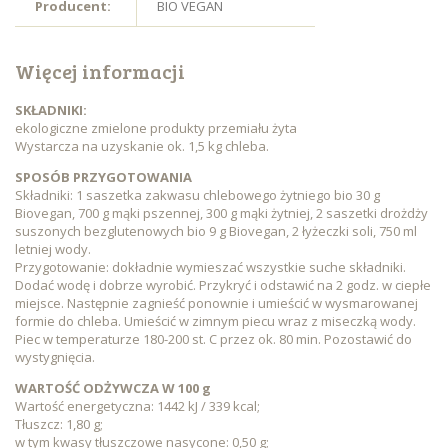
Producent:
BIO VEGAN
Więcej informacji
SKŁADNIKI:
ekologiczne zmielone produkty przemiału żyta
Wystarcza na uzyskanie ok. 1,5 kg chleba.
SPOSÓB PRZYGOTOWANIA
Składniki: 1 saszetka zakwasu chlebowego żytniego bio 30 g
Biovegan, 700 g mąki pszennej, 300 g mąki żytniej, 2 saszetki drożdży
suszonych bezglutenowych bio 9 g Biovegan, 2 łyżeczki soli, 750 ml
letniej wody.
Przygotowanie: dokładnie wymieszać wszystkie suche składniki.
Dodać wodę i dobrze wyrobić. Przykryć i odstawić na 2 godz. w ciepłe
miejsce. Następnie zagnieść ponownie i umieścić w wysmarowanej
formie do chleba. Umieścić w zimnym piecu wraz z miseczką wody.
Piec w temperaturze 180-200 st. C przez ok. 80 min. Pozostawić do
wystygnięcia.
WARTOŚĆ ODŻYWCZA W 100 g
Wartość energetyczna: 1442 kJ / 339 kcal;
Tłuszcz: 1,80 g;
w tym kwasy tłuszczowe nasycone: 0,50 g;