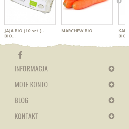
JAJA BIO (10 szt.) -
MARCHEW BIO
KAP
BIO...
BIO
INFORMACJA
MOJE KONTO
BLOG
KONTAKT