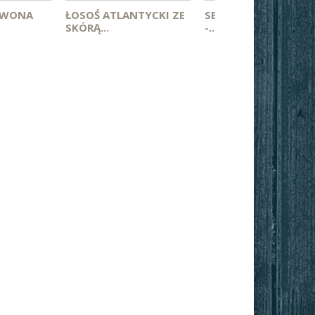
RWONA
ŁOSOŚ ATLANTYCKI ZE
SER FARMERSKI MŁO
SKÓRĄ...
-...