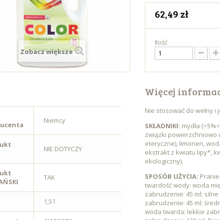
62,49 zł
Ilość
Zobacz większe
Więcej informac
Nie stosować do wełny i 
Niemcy
ucenta
SKŁADNIKI:
mydła (>5%<1
związki powierzchniowo 
eteryczne), limonen, wo
ukt
NIE DOTYCZY
ekstrakt z kwiatu lipy*,
ekologiczny).
ukt
SPOSÓB UŻYCIA:
Pranie
TAK
AŃSKI
twardość wody: woda mięk
zabrudzenie: 45 ml; silne
1,5 l
zabrudzenie: 45 ml; średn
woda twarda: lekkie zabru