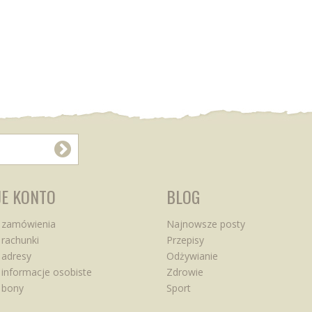
E KONTO
BLOG
 zamówienia
Najnowsze posty
rachunki
Przepisy
 adresy
Odżywianie
informacje osobiste
Zdrowie
 bony
Sport