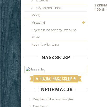
Do okien
SZPIN
Czyszczenie inne
400 G -.
Miody
Mrożonki
Pojemniki na odpady i worki na
śmieci
Kuchnia orientalna
NASZ SKLEP
POZNAJ NASZ SKLEP
INFORMACJE
Regulamin dostaw i wysyłek
Regulamin