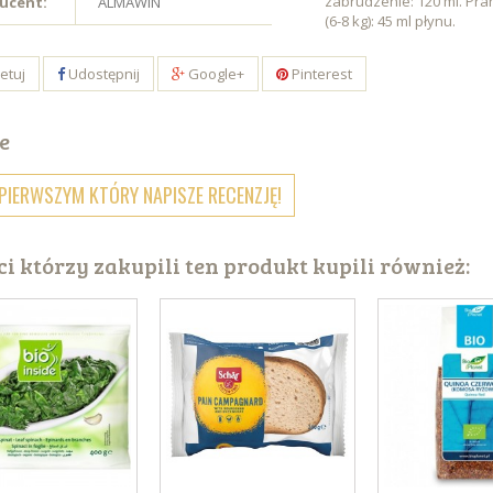
zabrudzenie: 120 ml. Pran
ucent:
ALMAWIN
(6-8 kg): 45 ml płynu.
etuj
Udostępnij
Google+
Pinterest
e
PIERWSZYM KTÓRY NAPISZE RECENZJĘ!
ci którzy zakupili ten produkt kupili również: