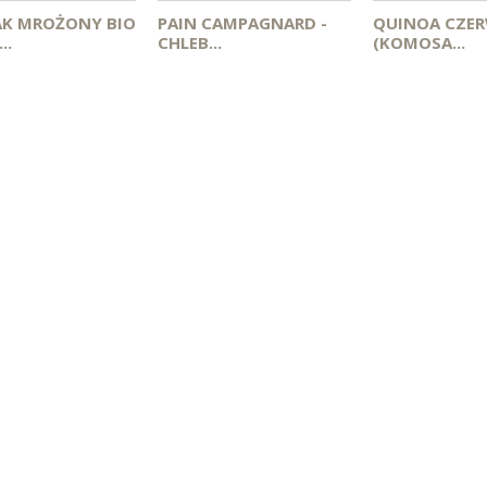
AK MROŻONY BIO
PAIN CAMPAGNARD -
QUINOA CZE
..
CHLEB...
(KOMOSA...