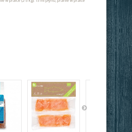
ie w pralce (2-3 kg): 15 ml płynu, pranie w pralce