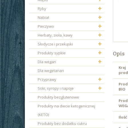
Ryby
Nabiał
Pieczywo
Herbaty, zioła, kawy
Słodycze i przekąski
Opis
Produkty sypkie
Dla wegan
Kraj
Dla wegetarian
prod
Przyprawy
Prod
Soki, syropy i napoje
BIO
Produkty bezglutenowe
Prod
WEG
Produkty na diecie ketogenicznej
(KETO)
Ilość
Produkty bez dodatku cukru