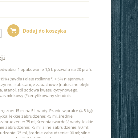
Dodaj do koszyka
ji
jedwabiu. 1 opakowanie 1,5 L pozwala na 20 prań.
5%) (mydła i oleje roślinne*) < 5% niejonowe
czynne, substancje zapachowe (naturalne olejki
da, etanol, sól sodowa kwasu cytrynowego,
 kwas mlekowy (*certyfikowany składnik
 ręczne: 15 ml na 5 L wody. Pranie w pralce (4-5 kg):
ka: lekkie zabrudzenie: 45 ml, średnie
 zabrudzenie: 75 ml; średnia twardość wody: lekkie
ie zabrudzenie: 75 ml; silne zabrudzenie: 90 ml;
dzenie: 75 ml, średnie zabrudzenie: 90 ml; silne