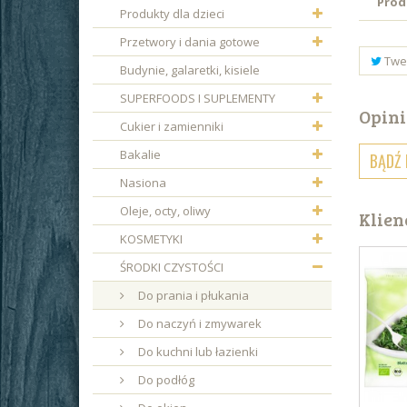
Prod
Produkty dla dzieci
Przetwory i dania gotowe
Twe
Budynie, galaretki, kisiele
SUPERFOODS I SUPLEMENTY
Opini
Cukier i zamienniki
Bakalie
BĄDŹ 
Nasiona
Oleje, octy, oliwy
Klien
KOSMETYKI
ŚRODKI CZYSTOŚCI
Do prania i płukania
Do naczyń i zmywarek
Do kuchni lub łazienki
Do podłóg