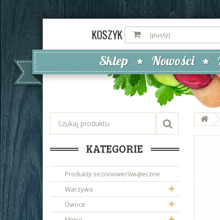
KOSZYK
(pusty)
Sklep
Nowości
KATEGORIE
Produkty sezonowe/świąteczne
Warzywa
Owoce
Mięso