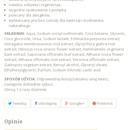
nawilża, odżywia i regeneruje,
wygodne opakowanie z pompką,
polecany dla alergików,
wytwarzany jest bez szkody dla zwierząt i środowiska
naturalnego.
SKŁADNIKI:
Aqua, Sodium cocoyl isethionate, Coco betaine, Glycerin,
Coco glucoside, Urea, Sodium lactate, Echinacea purpurea extract,
Astragalus membranaceus root extract, Glycyrrhiza glabra root
extract, Hibiscus rosa-sinesis flower extract, Hammamelis virginiana
bark extract, Saponaria officinalis leaf extract, Althaea rosea flower
extract, Althaea officinalis root extract, Veronica officinalis extract,
Galeopsis segetum extract, Benzyl alcohol, Glyceryl oleate,
Ethylhexylglycerin, Parfum, Sodium chloride, Lactic acid.
SPOSÓB UŻYCIA:
Odpowiednią ilością balsamu umyj twarz,
następnie dokładnie spłucz.
Stosuj 1-2 razy dziennie.
Tweetuj
Udostępnij
Google+
Pinterest
Opinie