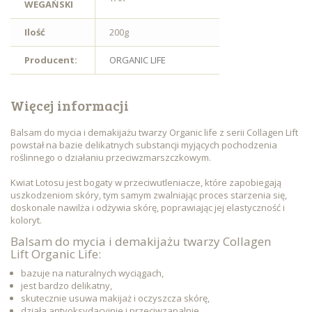
WEGAŃSKI
Ilość
200g
Producent:
ORGANIC LIFE
Więcej informacji
Balsam do mycia i demakijażu twarzy Organic life z serii Collagen Lift
powstał na bazie delikatnych substancji myjących pochodzenia
roślinnego o działaniu przeciwzmarszczkowym.
Kwiat Lotosu jest bogaty w przeciwutleniacze, które zapobiegają
uszkodzeniom skóry, tym samym zwalniając proces starzenia się,
doskonale nawilża i odżywia skórę, poprawiając jej elastyczność i
koloryt.
Balsam do mycia i demakijażu twarzy Collagen
Lift Organic Life:
bazuje na naturalnych wyciągach,
jest bardzo delikatny,
skutecznie usuwa makijaż i oczyszcza skórę,
działa antyoksydacyjnie i przeciwzapalnie,