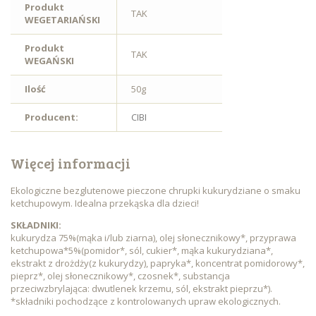
Produkt
TAK
WEGETARIAŃSKI
Produkt
TAK
WEGAŃSKI
Ilość
50g
Producent:
CIBI
Więcej informacji
Ekologiczne bezglutenowe pieczone chrupki kukurydziane o smaku
ketchupowym. Idealna przekąska dla dzieci!
SKŁADNIKI:
kukurydza 75%(mąka i/lub ziarna), olej słonecznikowy*, przyprawa
ketchupowa*5%(pomidor*, sól, cukier*, mąka kukurydziana*,
ekstrakt z drożdży(z kukurydzy), papryka*, koncentrat pomidorowy*,
pieprz*, olej słonecznikowy*, czosnek*, substancja
przeciwzbrylająca: dwutlenek krzemu, sól, ekstrakt pieprzu*).
*składniki pochodzące z kontrolowanych upraw ekologicznych.