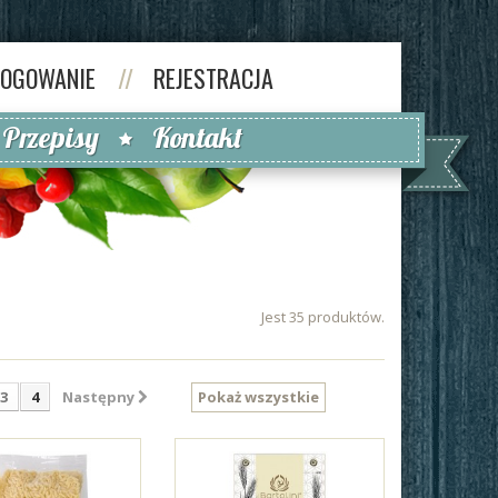
LOGOWANIE
//
REJESTRACJA
Przepisy
Kontakt
Jest 35 produktów.
3
4
Następny
Pokaż wszystkie