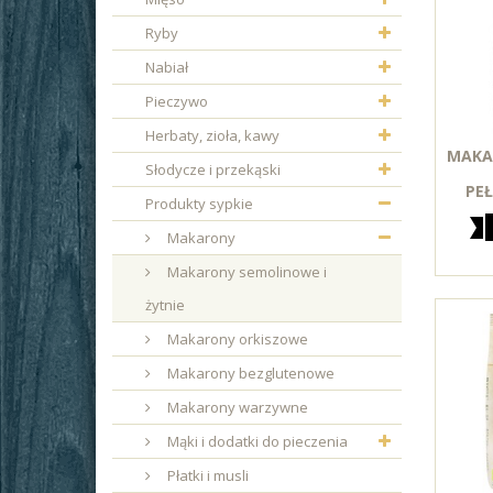
Ryby
Nabiał
Pieczywo
Herbaty, zioła, kawy
MAKA
Słodycze i przekąski
PEŁ
Produkty sypkie
Makarony
Makarony semolinowe i
żytnie
Makarony orkiszowe
Makarony bezglutenowe
Makarony warzywne
Mąki i dodatki do pieczenia
Płatki i musli