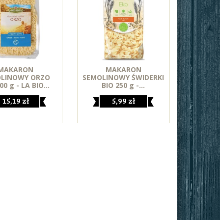
MAKARON
MAKARON
LINOWY ORZO
SEMOLINOWY ŚWIDERKI
00 g - LA BIO...
BIO 250 g -...
15,19 zł
5,99 zł