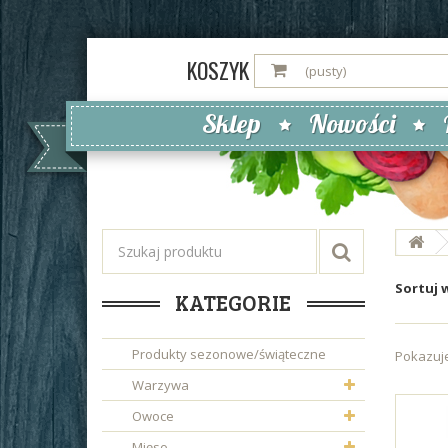
KOSZYK
(pusty)
Sklep
Nowości
Sortuj 
KATEGORIE
Produkty sezonowe/świąteczne
Pokazuje
Warzywa
Owoce
Mięso