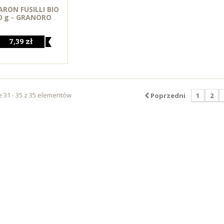
RON FUSILLI BIO
0 g - GRANORO
7,39 zł
 31 - 35 z 35 elementów
Poprzedni
1
2