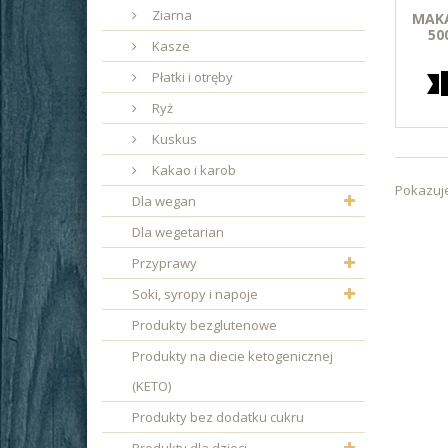
Ziarna
MAKA
50
Kasze
Płatki i otręby
Ryż
Kuskus
Kakao i karob
Pokazuje
Dla wegan
Dla wegetarian
Przyprawy
Soki, syropy i napoje
Produkty bezglutenowe
Produkty na diecie ketogenicznej
(KETO)
Produkty bez dodatku cukru