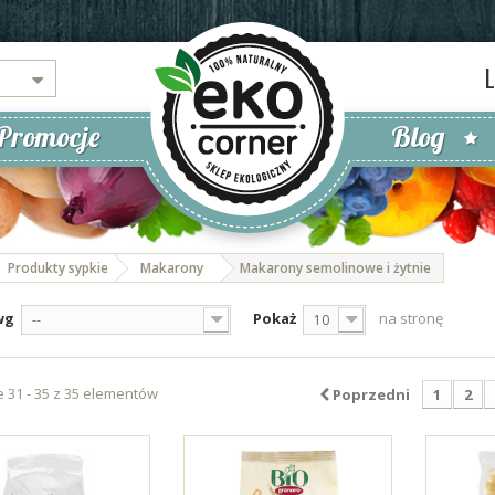
Promocje
Blog
Produkty sypkie
Makarony
Makarony semolinowe i żytnie
wg
Pokaż
na stronę
--
10
 31 - 35 z 35 elementów
Poprzedni
1
2