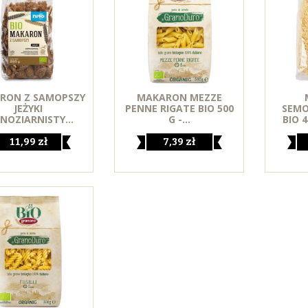
RON Z SAMOPSZY
MAKARON MEZZE
JEŻYKI
PENNE RIGATE BIO 500
SEMO
NOZIARNISTY...
G -...
BIO 4
11,99 zł
7,39 zł