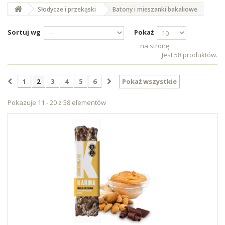
Słodycze i przekąski
Batony i mieszanki bakaliowe
Sortuj wg
Pokaż
na stronę
Jest 58 produktów.
1
2
3
4
5
6
Pokaż wszystkie
Pokazuje 11 - 20 z 58 elementów