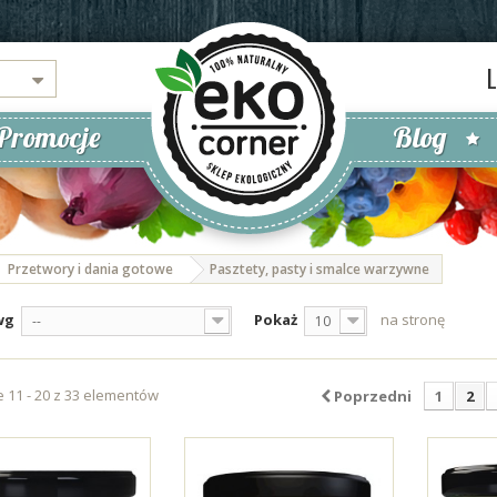
Promocje
Blog
Przetwory i dania gotowe
Pasztety, pasty i smalce warzywne
wg
Pokaż
na stronę
--
10
 11 - 20 z 33 elementów
Poprzedni
1
2