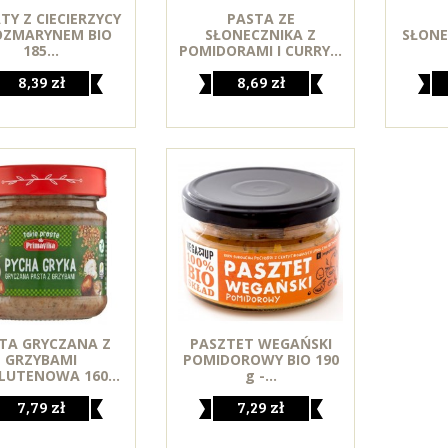
TY Z CIECIERZYCY
PASTA ZE
OZMARYNEM BIO
SŁONECZNIKA Z
SŁON
185...
POMIDORAMI I CURRY...
8,39 zł
8,69 zł
TA GRYCZANA Z
PASZTET WEGAŃSKI
GRZYBAMI
POMIDOROWY BIO 190
LUTENOWA 160...
g -...
7,79 zł
7,29 zł