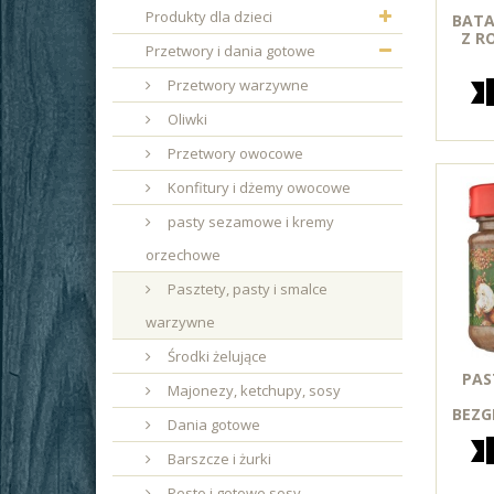
Produkty dla dzieci
BATA
Z R
Przetwory i dania gotowe
Przetwory warzywne
Oliwki
Przetwory owocowe
Konfitury i dżemy owocowe
pasty sezamowe i kremy
orzechowe
Pasztety, pasty i smalce
warzywne
Środki żelujące
PAS
Majonezy, ketchupy, sosy
BEZG
Dania gotowe
Barszcze i żurki
Pesto i gotowe sosy