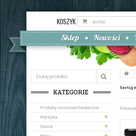
KOSZYK
(pusty)
Sklep
Nowości
Sortuj 
KATEGORIE
Produkty sezonowe/świąteczne
Pokazuje
Warzywa
Owoce
Mięso