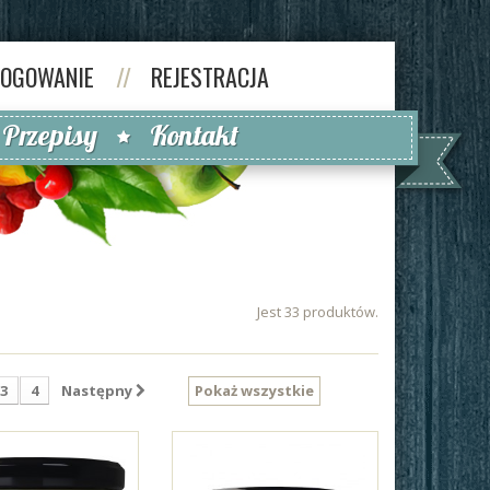
LOGOWANIE
//
REJESTRACJA
Przepisy
Kontakt
Jest 33 produktów.
3
4
Następny
Pokaż wszystkie