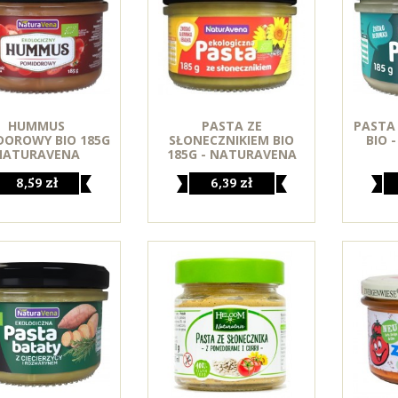
HUMMUS
PASTA ZE
PASTA 
DOROWY BIO 185G
SŁONECZNIKIEM BIO
BIO 
NATURAVENA
185G - NATURAVENA
8,59 zł
6,39 zł