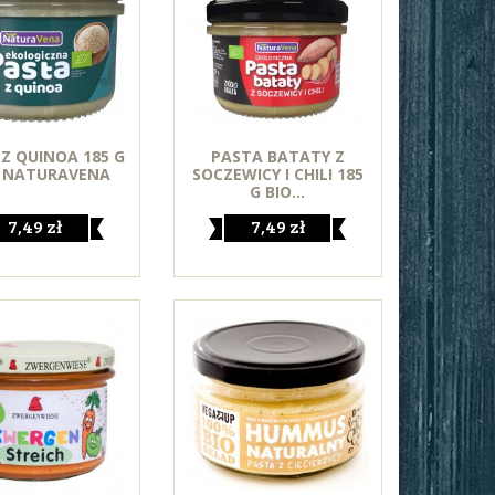
Z QUINOA 185 G
PASTA BATATY Z
- NATURAVENA
SOCZEWICY I CHILI 185
G BIO...
7,49 zł
7,49 zł